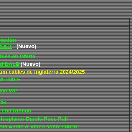
nexión
 2DCT
(Nuevo)
bles en Oferta
nd DALE
(Nuevo)
m cables de Inglaterra
2024/2025
End DALE
emo WP
ACH
 End Ribbon
soplanar Dipolo Puss Pull
sta Audio & Video sobre BACH