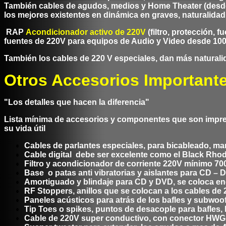
También cables de agudos, medios y Home Theater (desde 
los mejores existentes en dinámica en graves, naturalida
RAP
Acondicionador
activo
de 220V
(filtro, protección, f
fuentes de 220V para equipos de Audio y Video desde 100
También los cables de 220 V especiales, dan más natural
Otros Accesorios Important
"Los detalles que hacen la diferencia"
Lista mínima de accesorios y componentes que son impre
su vida útil
Cables de parlantes especiales, para bicableado, ma
Cable digital debe ser excelente como el Black R
Filtro y acondicionador de corriente 220V mínimo 70
Base o patas anti vibratorias y aislantes para CD – 
Amortiguado y blindaje para CD y DVD, se coloca en
RF Stoppers, anillos que se colocan a los cables de 
Paneles acústicos para atrás de los bafles y subwoofe
Tip Toes o spikes, puntos de desacople para bafles, 
Cable de 220V super conductivo, con conector HWG. i