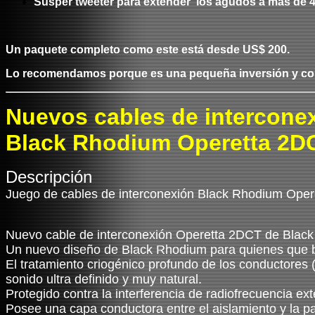
Susper tweeter para extender los agudos a mas de 40 
Un paquete completo como este está desde US$ 200.
Lo recomendamos porque es una pequeña inversión y con t
Nuevos cables de intercone
Black Rhodium Operetta 2D
Descripción
Juego de cables de interconexión Black Rhodium Op
Nuevo cable de interconexión Operetta 2DCT de Blac
Un nuevo diseño de Black Rhodium para quienes que b
El tratamiento criogénico profundo de los conductores 
sonido ultra definido y muy natural.
Protegido contra la interferencia de radiofrecuencia ex
Posee una capa conductora entre el aislamiento y la pant