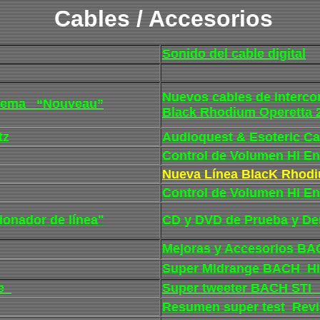
Cables / Accesorios
Sonido del cable digital
Nuevos cables de interco
inema “
Nouveau”
Black Rhodium Operetta
tz
Audioquest & Esoteric Ca
Control de Volumen Hi E
Nueva Línea BlacK Rhodiu
Control de Volumen Hi 
ionador de línea"
CD y DVD de Prueba y D
Mejoras y Accesorios B
Super Midrange BACH Hi
ce
Super tweeter BACH STI I
Resumen super test Revi