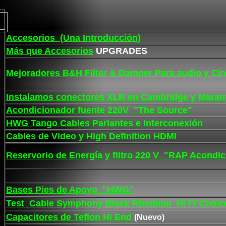
Accesorios (Una Introducción)
Más que Accesorios
UPGRADES
Mejoradores B&H Filter & Damper Para audio y C
Instalamos conectores XLR en Cambridge y Maran
Acondicionador fuente 220V "The Source"
HWG Tango Cables Parlantes e Interconexión
Cables de Video y High Definition HDMI
Reservorio de Energía y filtro 220 V "RAP Acondic
Bases Pies de Apoyo "HWG"
Test Cable Symphony Black Rhodium
Hi Fi Choi
Capacitores de Teflon Hi End
(Nuevo)