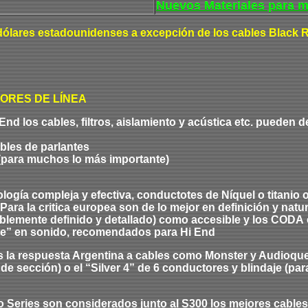
Nuevos Materiales para m
ólares estadounidenses a excepción de los cables Black Rh
ORES DE LÍNEA
 End los cables, filtros, aislamiento y acústica etc. pueden 
ables de parlantes
 (para muchos lo más importante)
ología compleja y efectiva, conductotes de Níquel o titanio
Para la critica europea son de lo mejor en definición y natu
íblemente definido y detallado) como accesible y los
CODA
nte” en sonido, recomendados para Hi End
s la respuesta Argentina a cables como Monster y Audioqu
de sección) o el “Silver 4” de 6 conductores y blindaje (pa
Series son considerados junto al S300 los mejores cables e