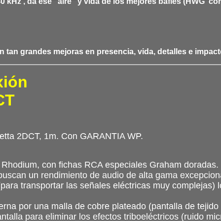
kHz , da ese “aire” y vida de los mejores bafles (HWG con 
an grandes mejoras en presencia, vida, detalles e impacto
xión
CT
eretta 2DCT, 1m. Con GARANTIA WP.
k Rhodium, con fichas RCA especiales Graham doradas.
uscan un rendimiento de audio de alta gama excepciona
(para transportar las señales eléctricas muy complejas) 
terna por una malla de cobre plateado (pantalla de tejido
alla para eliminar los efectos triboeléctricos (ruido mic