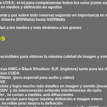
US$ 8.- el m) para complementar todos los usos (como cab
d en medios y definición en agudos
uente y
por sobre todo
reserva) segundo en importancia en 
 dólares (800Watts) hasta 4400Watts
idad a los medios
y más dinámica a los graves
es
scindibles para obtener la máxima calidad de imagen y so
rcas HWG o Black Rhodium B.R. (ingleses) tanto para los d
hodium CODA
0Watts (pero especial para audio y video)
DVD
cima y logra mucho más detalles en imagen y sonido (musi
220V y de interconexión evitando interferencias de radio
r , se cortan a medida, anti difracciones
los anclan para lograr máxima definición e imagen estero
ncreíble pero mejora la definición