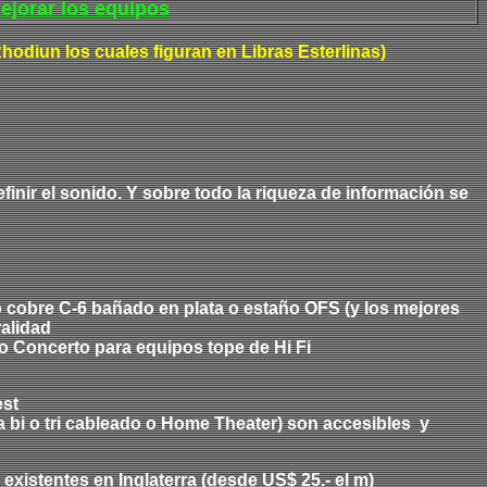
ejorar los equipos
odiun los cuales figuran en Libras Esterlinas)
definir el sonido. Y sobre todo la riqueza de información se
 o cobre C-6 bañado en plata o estaño OFS (y los mejores
ralidad
o Concerto para equipos tope de Hi Fi
est
ra bi o tri cableado o Home Theater) son accesibles y
xistentes en Inglaterra (desde US$ 25.- el m)