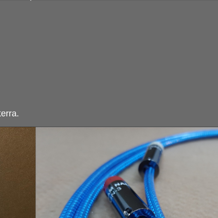
erra.