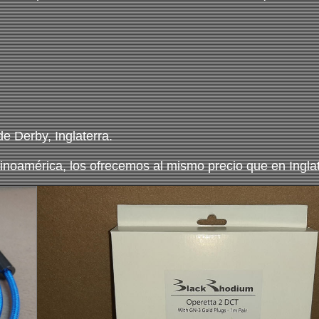
 Derby, Inglaterra.
inoamérica, los ofrecemos al mismo precio que en Inglat