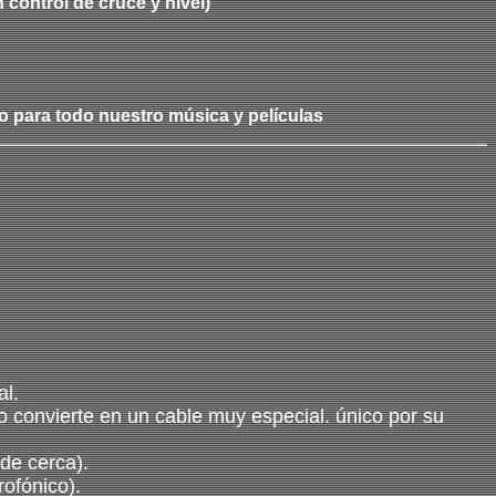
control de cruce y nivel)
 para todo nuestro música y películas
l.
lo convierte en un cable muy especial. único por su
 de cerca).
rofónico).