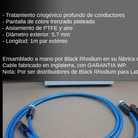
- Tratamiento criogénico profundo de conductores
- Pantalla de cobre trenzado plateado
- Aislamiento de PTFE y aire
- Diámetro exterior: 5,7 mm
- Longitud: 1m par estéreo
Ensamblado a mano por Black Rhodium en su fábrica de
Cable fabricado en Inglaterra, con GARANTIA WP.
Nota: Por ser distribuidores de Black Rhodium para Lat