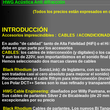
HWG Acústica Anti difracción
(Todos los precios están expresados en d
INTRODUCCIÓN
Accesorios imprescindibles
: CABLES / ACONDICIONAD
En audio “de calidad” tanto de Alta Fidelidad (HiFi) o el Hi
debe en gran parte por los accesorios
CABLES:
los cables de interconexión (y digitales) o los c
Y aun los de 220V, son importantísimos en el sonido final
Hemos seleccionado dos marcas claves de cables
Black Rhodium
(ex SonicLink): de Inglaterra, con su tecn
son tratados casi al cero absoluto para mejorar el sonido) 
Recomendamos el cable
Rthym
para interconexión (incre
Los Polar
DCT++
Series son lo mas refinado y transpare
HWG Cable Engineering:
diseñados por Willy Pastrana, e
Sus cables de parlantes Silver 2 de Bicableado (de 20 m
m
excepcionales por su precio
Black Rhodium
Cables de parlantes, Los nuevos Bi Tango 