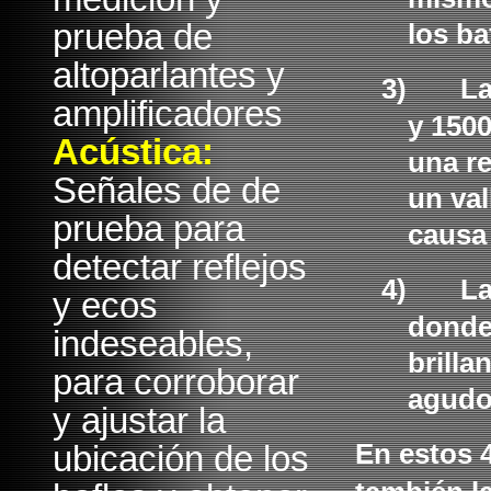
prueba de
los ba
altoparlantes y
3)
La
amplificadores
y 1500
Acústica:
una r
Señales de de
un val
prueba para
causa 
detectar reflejos
4)
La
y ecos
donde
indeseables,
brilla
para corroborar
agudos
y ajustar la
ubicación de los
En estos 