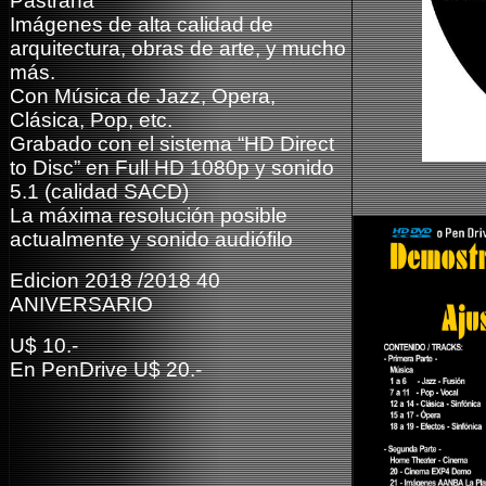
Pastrana
Imágenes de alta calidad de
arquitectura, obras de arte, y mucho
más.
Con Música de Jazz, Opera,
Clásica, Pop, etc.
Grabado con el sistema “HD Direct
to Disc” en Full HD 1080p y sonido
5.1 (calidad SACD)
La máxima resolución posible
actualmente y sonido audiófilo
Edicion 2018 /2018 40
ANIVERSARIO
U$ 10.-
En PenDrive U$ 20.-