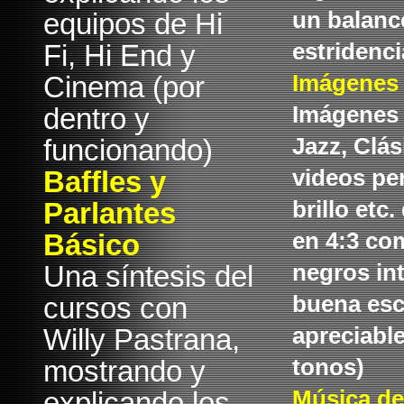
equipos de Hi
un balanc
Fi, Hi End y
estridenci
Cinema (por
Imágenes
dentro y
Imágenes 
funcionando)
Jazz, Clás
Baffles y
videos per
Parlantes
brillo etc
Básico
en 4:3 co
Una síntesis del
negros in
cursos con
buena esc
Willy Pastrana,
apreciabl
mostrando y
tonos)
explicando los
Música d