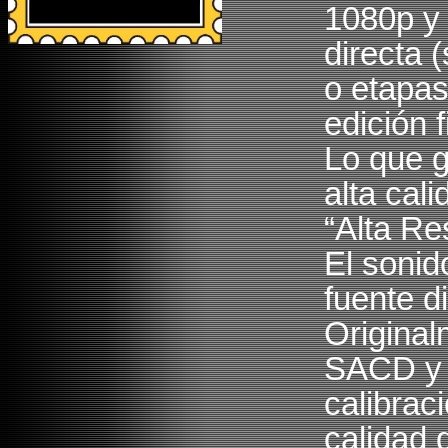
1080p y 
directa 
o etapas
edición f
Lo que 
alta cal
“Alta Re
El sonid
fuente d
Origina
SACD y 
calibrac
calidad 