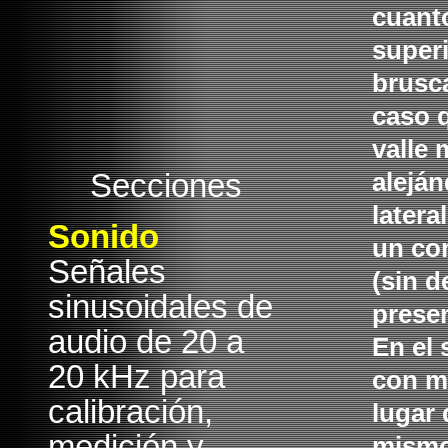
cuanto
superi
brusca
caso 
valle 
Secciones
aleján
latera
Sonido
un co
Señales
(sin d
sinusoidales de
prese
audio de 20 a
En el
20 kHz para
con ma
calibración,
lugar 
medición y
mismo