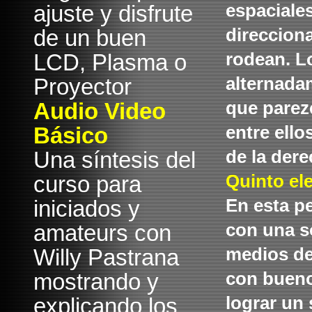
ajuste y disfrute
espaciale
de un buen
direcciona
LCD, Plasma o
rodean. L
Proyector
alternada
Audio Video
que parez
Básico
entre ello
Una síntesis del
de la derec
curso para
Quinto el
iniciados y
En esta p
amateurs con
con una s
Willy Pastrana
medios de
mostrando y
con bueno
explicando los
lograr un