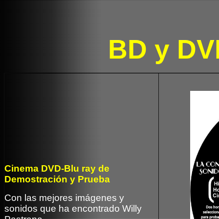
BD y DV
Cinema DVD-Blu ray de
Demostración
y Prueba
Con las mejores imágenes y
sonidos que ha encontrado Willy