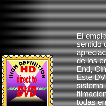
El empleo
sentido 
apreciac
de los e
End, Ci
Este DV
sistema 
filmacio
todas en