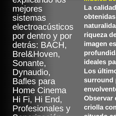
mejores
La calidad
sistemas
obtenidas
electroacústicos
naturalid
por dentro y por
riqueza de
detrás: BACH,
imagen es
Brel&Hoven,
profundid
Sonante,
ideales p
Dynaudio,
Los últim
Bafles para
surround 
Home Cinema
envolvent
Hi Fi, Hi End,
Observar e
Profesionales y
criolla co