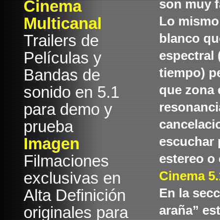
Cinema
son muy fá
Multicanal
Lo mismo l
Trailers de
blanco qu
Películas y
espectral 
Bandas de
tiempo) p
sonido en 5.1
que zona 
para demo y
resonanci
prueba
cancelaci
Imagen
escuchar 
Filmaciones
estereo o
exclusivas en
Cinema 5.
Alta Definición
En la secc
originales para
araña” est