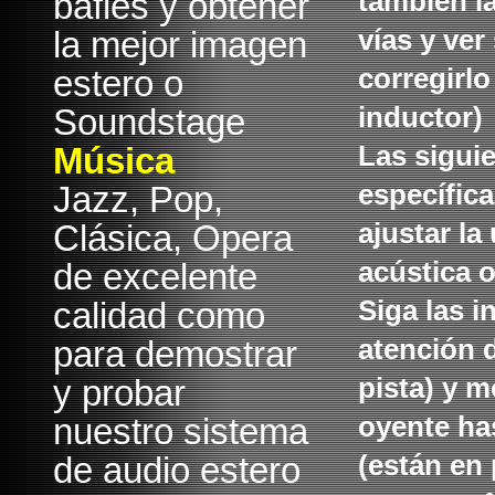
bafles y obtener
también la
la mejor imagen
vías y ver
estero o
corregirlo
Soundstage
inductor)
Música
Las sigui
Jazz, Pop,
específica
Clásica, Opera
ajustar la
de excelente
acústica o
calidad como
Siga las i
para demostrar
atención 
y probar
pista) y m
nuestro sistema
oyente ha
de audio estero
(están en