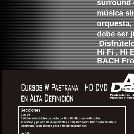
surround d
música si
orquesta,
debe ser j
Disfrútel
Hi Fi , H
BACH Fro