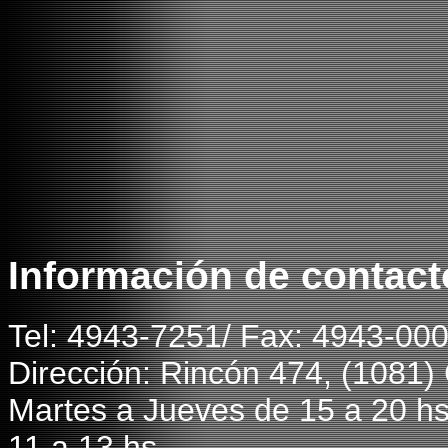
Información de contact
T
el: 4943-7251/ Fax: 4943-00
Dirección: Rincón 474, (1081
Martes a Jueves de 15 a 20 hs
11 a 13 hs.