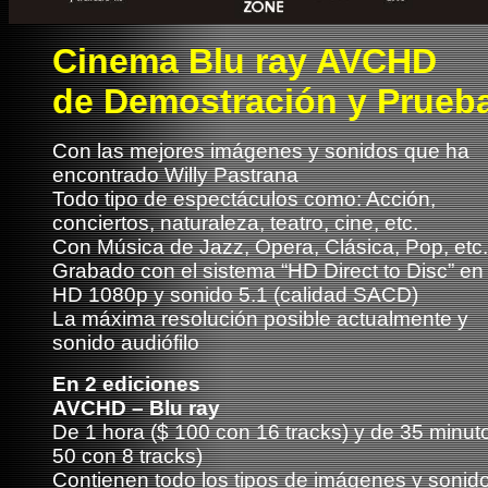
Cinema Blu ray AVCHD
de
Demostración
y Prueb
Con las mejores imágenes y sonidos que ha
encontrado Willy Pastrana
Todo tipo de espectáculos como: Acción,
conciertos, naturaleza, teatro, cine, etc.
Con Música de Jazz, Opera, Clásica, Pop, etc.
Grabado con el sistema “HD Direct to Disc” en 
HD 1080p y sonido 5.1 (calidad SACD)
La máxima resolución posible actualmente y
sonido audiófilo
En 2 ediciones
AVCHD – Blu ray
De 1 hora ($ 100 con 16 tracks) y de 35 minut
50 con 8 tracks)
Contienen todo los tipos de imágenes y sonid