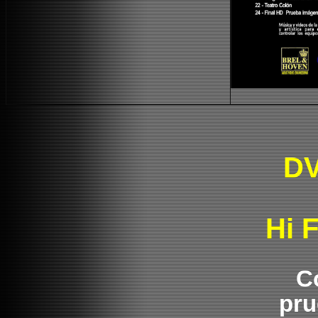
DV
Hi 
C
pru