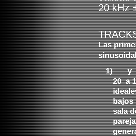
20 kHz 
TRACKS
Las prime
sinusoida
1)
y
20 a 
ideal
bajos 
sala d
pareja
genera