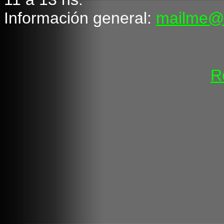
Información general:
mailme@
R