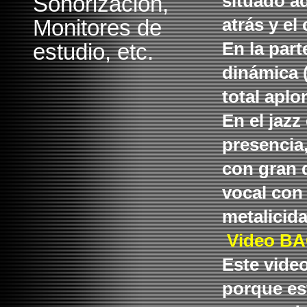
Sonorización,
situado ad
Monitores de
atrás y e
estudio, etc.
En la part
dinámica 
total aplo
En el jazz
presencia,
con gran d
vocal con 
metalicid
Video BA
Este vide
porque es