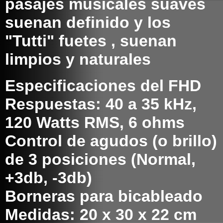
pasajes musicales suaves
suenan definido y los
"Tutti" fuetes , suenan
limpios y naturales
Especificaciones del FHD
Respuestas: 40 a 35 kHz,
120 Watts RMS, 6 ohms
Control de agudos (o brillo)
de 3 posiciones (Normal,
+3db, -3db)
Borneras para bicableado
Medidas: 20 x 30 x 22 cm