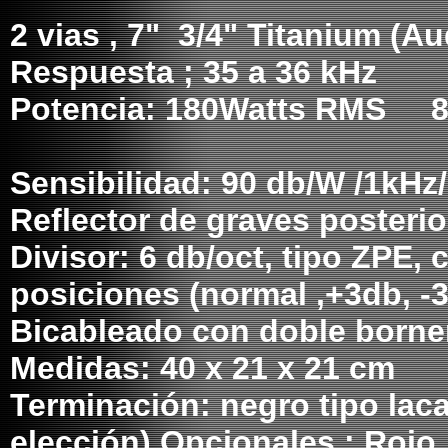
2 vias , 7" 3/4" Titanium (A
Respuesta ; 35 a 36 kHz
Potencia: 180Watts RMS 
Sensibilidad: 90 db/W /1kHz
Reflector de graves posterio
Divisor: 6 db/oct, tipo ZPE,
posiciones (normal ,+3db, -
Bicableado con doble borne
Medidas: 40 x 21 x 21 cm
Terminación: negro tipo laca
elección) Opcionales : Rojo,