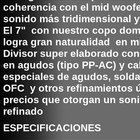
coherencia con el mid woofe
sonido más tridimensional 
El 7" con nuestro copo dom
logra gran naturalidad en m
Divisor super elaborado con
en agudos (tipo PP-AC) y c
especiales de agudos, solda
OFC y otros refinamientos ú
precios que otorgan un son
refinado
ESPECIFICACIONES