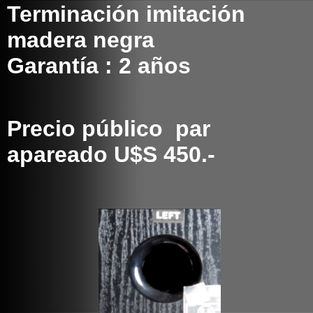
Terminación imitación
madera negra
Garantía : 2 años
Precio público par
apareado U$S 450.-