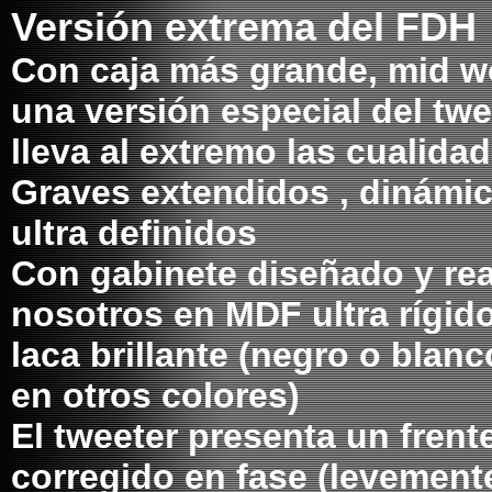
Versión extrema del FDH
Con caja más grande, mid w
una versión especial del tw
lleva al extremo las cualid
Graves extendidos , dinámic
ultra definidos
Con gabinete diseñado y rea
nosotros en MDF ultra rígido
laca brillante (negro o blanc
en otros colores)
El tweeter presenta un frent
corregido en fase (levemente