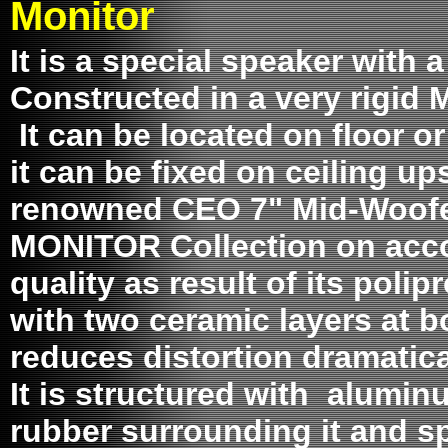
Monitor
It is a special speaker with 
Constructed in a very rigid
It can be located on floor o
it can be fixed on ceiling u
renowned CEO 7" Mid-Woofe
MONITOR Collection on accou
quality as result of its poli
with two ceramic layers at 
reduces distortion dramatica
It is structured with aluminu
rubber surrounding it and s