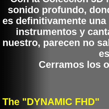
sonido profundo, don
es definitivamente una
instrumentos y cant
nuestro, parecen no sali
es
Cerramos los oj
The "DYNAMIC FHD"