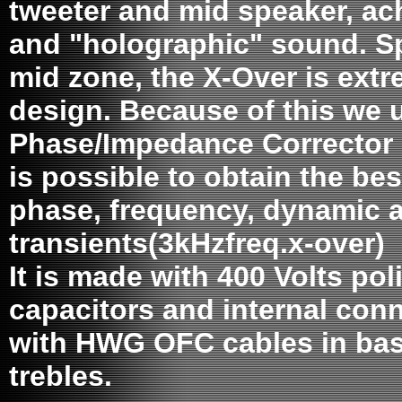
tweeter and mid speaker, ach
and "holographic" sound. Spe
mid zone, the X-Over is extr
design. Because of this we 
Phase/Impedance Corrector i
is possible to obtain the bes
phase, frequency, dynamic 
transients(3kHzfreq.x-over)
It is made with 400 Volts po
capacitors and internal con
with HWG OFC cables in bas
trebles.