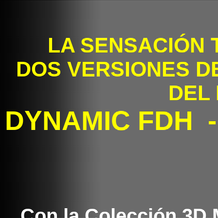
LA SENSACIÓN 
DOS VERSIONES D
DEL
DYNAMIC FDH -
Con la Colección 3D 