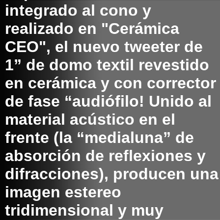
integrado al cono y
realizado en "Cerámica
CEO", el nuevo tweeter de
1” de domo textil revestido
en cerámica y con corrector
de fase “audiófilo! Unido al
material acústico en el
frente (la “medialuna” de
absorción de reflexiones y
difracciones), producen una
imagen estereo
tridimensional y muy