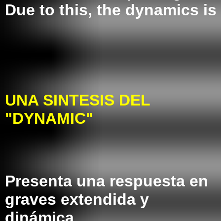
Due to this, the dynamics is
UNA SINTESIS DEL
"DYNAMIC"
Presenta una respuesta en
graves extendida y
dinámica