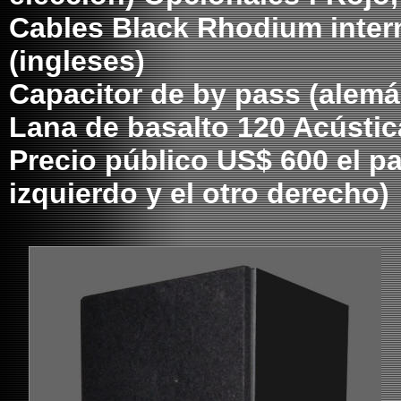
Cables Black Rhodium inte
(ingleses)
Capacitor de by pass (alemá
Lana de basalto 120 Acústic
Precio público US$ 600 el pa
izquierdo y el otro derecho)