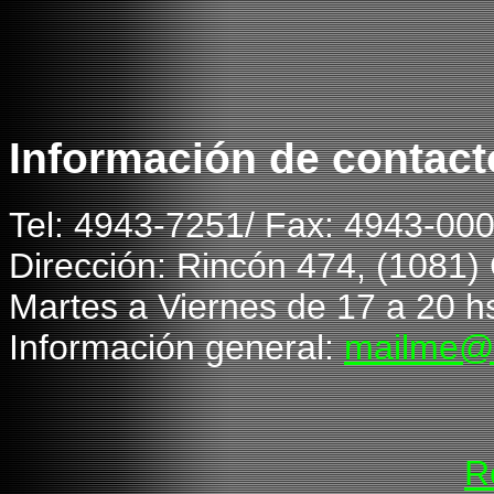
Información de contact
T
el: 4943-7251/ Fax: 4943-00
Dirección: Rincón 474, (1081
Martes a Viernes de 1
7
a 20 hs
Información general:
mailme@
R