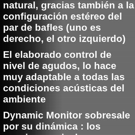
natural, gracias
también a la
configuración estéreo del
par de bafles (uno es
derecho, el otro izquierdo)
El elaborado control de
nivel de agudos, lo hace
muy adaptable a todas las
condiciones acústicas del
ambiente
Dynamic Monitor sobresale
por su dinámica : los