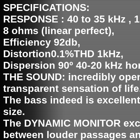
SPECIFICATIONS:
RESPONSE : 40 to 35 kHz ,
8 ohms (linear perfect),
Efficiency 92db,
Distortion0.1%THD 1kHz,
Dispersion 90º 40-20 kHz hori
THE SOUND: incredibly open 
transparent sensation of life
The bass indeed is excellent 
size.
The DYNAMIC MONITOR excel
between louder passages and