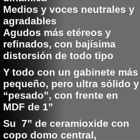
Medios y voces neutrales y
agradables
Agudos más etéreos y
refinados, con bajísima
distorsión de todo tipo
Y todo con un gabinete más
pequeño, pero ultra sólido y
“pesado”, con frente en
MDF de 1”
Su 7” de ceramioxide con
copo domo central,