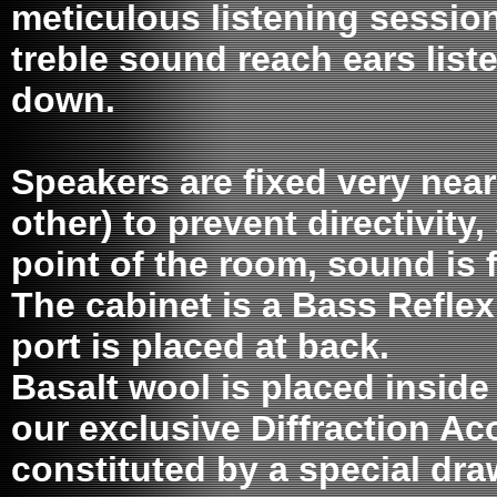
meticulous listening sessio
treble sound reach ears list
down.
Speakers are fixed very nea
other) to prevent directivity,
point of the room, sound is f
The cabinet is a Bass Reflex
port is placed at back.
Basalt wool is placed inside
our exclusive Diffraction Ac
constituted by a special dr