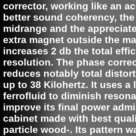
corrector, working like an ac
better sound coherency, the 
midrange and the appreciate
extra magnet outside the ma
increases 2 db the total eff
resolution. The phase corre
reduces notably total distor
up to 38 Kilohertz. It uses a
ferrofluid to diminish reson
improve its final power admi
cabinet made with best qual
particle wood-. Its pattern w