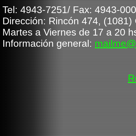
T
el: 4943-7251/ Fax: 4943-00
Dirección: Rincón 474, (1081
Martes a Viernes de 1
7
a 20 hs
Información general:
mailme@
R