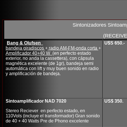
Sintonizadores
Sintoamp
(RECEIVE
Bang & Olufsen
U$S 650.-
bandeja giradiscos
+
radio AM-FM-onda corta
+
Amplificador 40+40 W
(en perfecto estado
exterior, no anda la cassettera), con cápsula
magnética excelente (de 1gr), bandeja semi
automática con lift y muy buen sonido en radio
y amplificación de bandeja.
Sintoamplificador NAD 7020
US$ 350.
Stereo Reciever en perfecto estado, en
110Vols (incluye el transformador) Gran sonido
de 40 + 40 Watts Pre de Phono excelente