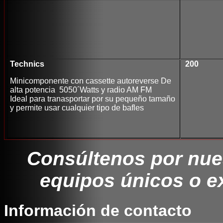
Technics
200
Minicomponente con cassette autoreverse De
alta potencia 5050´Watts y radio AM FM
Ideal para tranasportar por su pequeño tamaño
y permite usar cualquier tipo de bafles
Consúltenos por nue
equipos únicos o e
Información de contacto