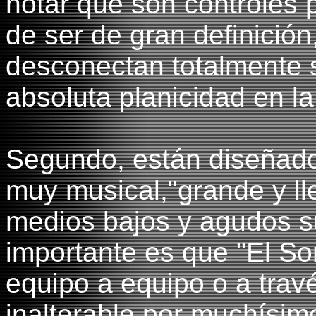
notar que son controles
de ser de gran definición
desconectan totalmente 
absoluta planicidad en la
Segundo, están diseñado
muy musical,"grande y ll
medios bajos y agudos su
importante es que "El So
equipo a equipo o a trav
inalterable por muchísi