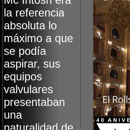
la referencia
absoluta lo
máximo a que
se podía
aspirar, sus
equipos
valvulares
presentaban
una
naturalidad de