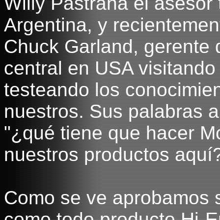
Willy Pastrana el asesor
Argentina, y recientemen
Chuck Garland, gerente 
central en USA visitando
testeando los conocimie
nuestros. Sus palabras a
"¿qué tiene que hacer M
nuestros productos aquí
Como se ve aprobamos s
como todo producto Hi-E