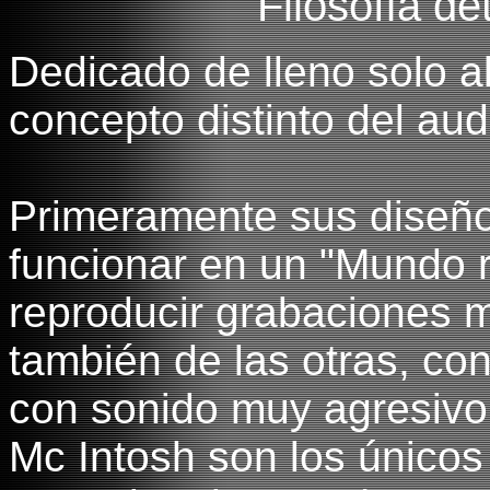
Filosofía de
Dedicado de lleno solo a
concepto distinto del audi
Primeramente sus diseñ
funcionar en un "Mundo 
reproducir grabaciones 
también de las otras, co
con sonido muy agresivo 
Mc Intosh son los único