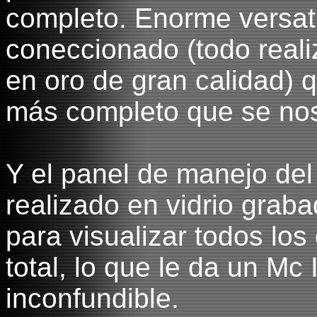
completo. Enorme versati
coneccionado (todo real
en oro de gran calidad) 
más completo que se nos
Y el panel de manejo del 
realizado en vidrio graba
para visualizar todos los
total, lo que le da un Mc
inconfundible.