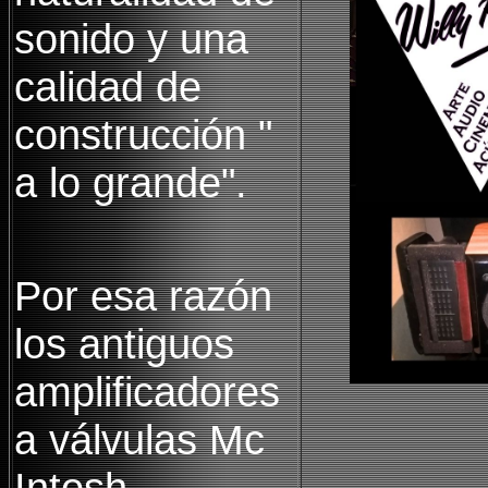
sonido y una
calidad de
construcción "
a lo grande".
Por esa razón
los antiguos
amplificadores
a válvulas Mc
Intosh