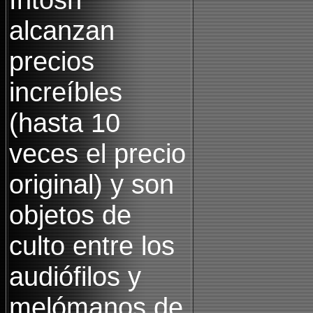
alcanzan
precios
increíbles
(hasta 10
veces el precio
original) y son
objetos de
culto entre los
audiófilos y
melómanos de