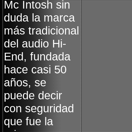
Mc Intosh sin
duda la marca
más tradicional
del audio Hi-
End, fundada
hace casi 50
años, se
puede decir
con seguridad
que fue la