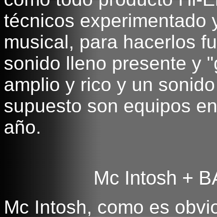
técnicos experimentado 
musical, para hacerlos f
sonido lleno presente y 
amplio y rico y un sonido
supuesto son equipos en
año.
Mc Intosh + B
Mc Intosh, como es obvi