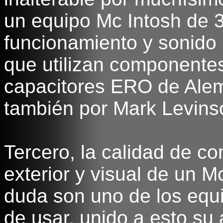
un equipo Mc Intosh de 
funcionamiento y sonido 
que utilizan componentes
capacitores ERO de Alema
también por Mark Levins
Tercero, la calidad de co
exterior y visual de un M
duda son uno de los equ
de usar, unido a esto su 