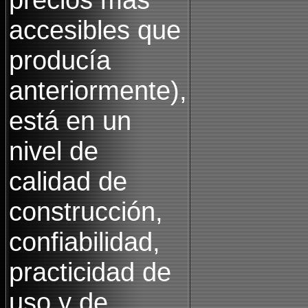
accesibles que
producía
anteriormente),
está en un
nivel de
calidad de
construcción,
confiabilidad,
practicidad de
uso y de