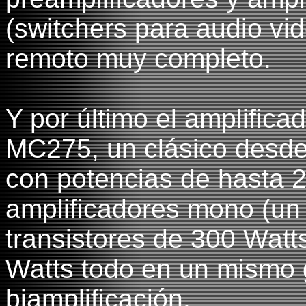
(switchers para audio vid
remoto muy completo.
Y por último el amplifica
MC275, un clásico desde
con potencias de hasta 
amplificadores mono (un
transistores de 300 Watts
Watts todo en un mismo 
biamplificación.