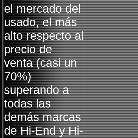
el mercado del
usado, el más
alto respecto al
precio de
venta (casi un
70%)
superando a
todas las
demás marcas
de Hi-End y Hi-