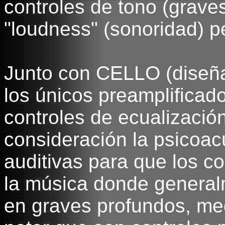
controles de tono (grave
"loudness" (sonoridad) 
Junto con CELLO (diseñ
los únicos preamplificad
controles de ecualizaci
consideración la psicoac
auditivas para que los c
la música donde general
en graves profundos, me