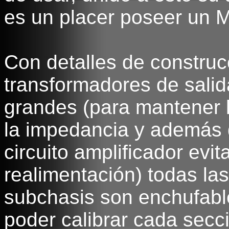
es un placer poseer un M
Con detalles de construc
transformadores de salid
grandes (para mantener l
la impedancia y además d
circuito amplificador ev
realimentación) todas las
subchasis son enchufable
poder calibrar cada secc