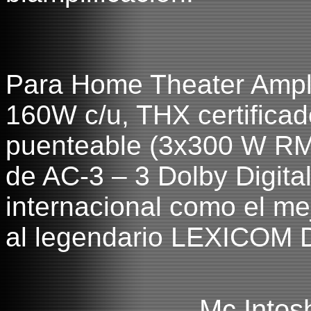
Para Home Theater Ampli
160W c/u, THX certificad
puenteable (3x300 W RM
de AC-3 – 3 Dolby Digital
internacional como el me
al legendario LEXICOM 
Mc Intos