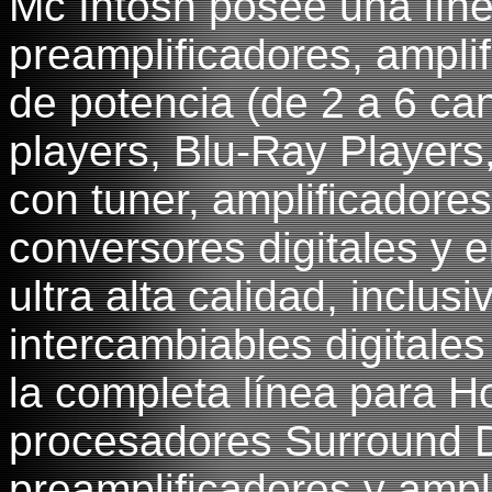
Mc Intosh posee una lín
preamplificadores, ampli
de potencia (de 2 a 6 c
players, Blu-Ray Players
con tuner, amplificadore
conversores digitales y e
ultra alta calidad, inclu
intercambiables digitale
la completa línea para 
procesadores Surround 
preamplificadores y ampl