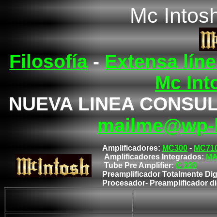
Mc Intos
Filosofía
-
Extensa lín
Mc Int
NUEVA LINEA CONSULTA
mailme@wp-
Amplificadores:
MC300
-
MC71
Amplificadores Integrados:
MA
Tube Pre Amplifier:
C 220
Preamplificador Totalmente Dig
Procesador
- Preamplificador d