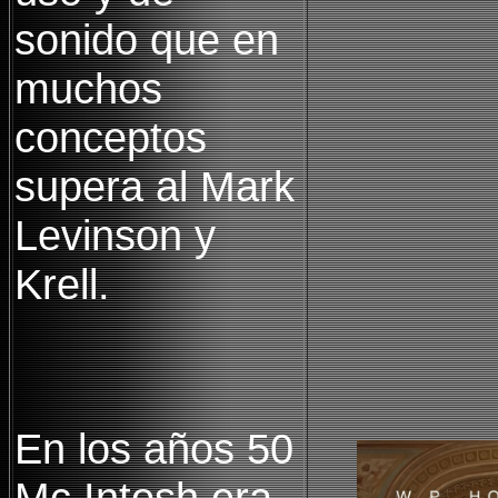
sonido que en
muchos
conceptos
supera al Mark
Levinson y
Krell.
En los años 50
Mc Intosh era