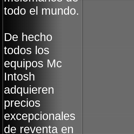
todo el mundo.
De hecho
todos los
equipos Mc
Intosh
adquieren
precios
excepcionales
de reventa en