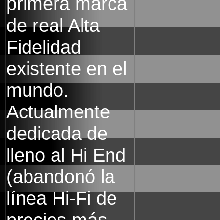
primera marca
de real Alta
Fidelidad
existente en el
mundo.
Actualmente
dedicada de
lleno al Hi End
(abandonó la
línea Hi-Fi de
precios más