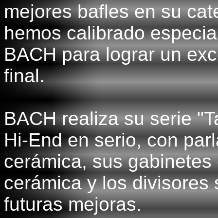
mejores bafles en su cate
hemos calibrado especia
BACH para lograr un exce
final.
BACH realiza su serie "T
Hi-End en serio, con par
cerámica, sus gabinetes 
cerámica y los divisor
futuras mejoras.