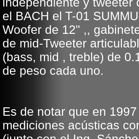
independiente y tweeter d
el BACH el T-01 SUMMUM
Woofer de 12" ,, gabinet
de mid-Tweeter articulabl
(bass, mid , treble) de 0
de peso cada uno.
Es de notar que en 1997 
mediciones acústicas co
(junto con el Ing. Sánch