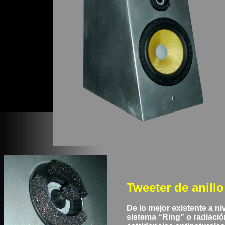
Tweeter de anill
De lo mejor existente a n
sistema “Ring” o radiaci