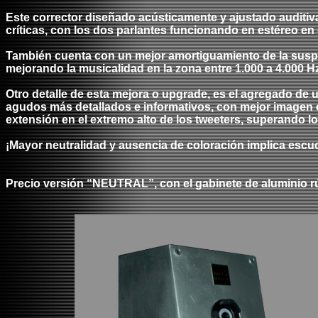
Este corrector diseñado acústicamente y ajustado auditiva
críticas, con los dos parlantes funcionando en estéreo en 
También cuenta con un mejor amortiguamiento de la suspens
mejorando la musicalidad en la zona entre 1.000 a 4.000 Hz
Otro detalle de esta mejora o upgrade, es el agregado de 
agudos más detallados e informativos, con mejor imagen e
extensión en el extremo alto de los tweeters, superando l
¡Mayor neutralidad y ausencia de coloración implica escu
Precio versión “NEUTRAL”, con el gabinete de aluminio rú