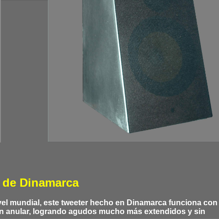
o de Dinamarca
ivel mundial, este tweeter hecho en Dinamarca funciona con 
ón anular, logrando agudos mucho más extendidos y sin