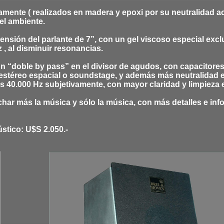
mente ( realizados en madera y epoxi por su neutralidad ac
el ambiente.
ión del parlante de 7”, con un gel viscoso especial exclus
 , al disminuir resonancias.
un “doble by pass” en el divisor de agudos, con capacitore
stéreo espacial o soundstage, y además más neutralidad en
os 40.000 Hz subjetivamente, con mayor claridad y limpieza 
char más la música y sólo la música, con más detalles e inf
stico: U$S 2.050.-