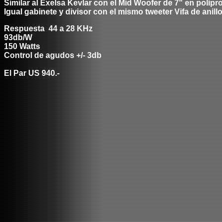
Similar al Exelsa Kevlar con el Mid Woofer de 7" en polipr
Igual gabinete y divisor con el mismo tweeter Vifa de anill
Respuesta 44 a 28 KHz
93db/W
150 Watts
Control de agudos +/- 3db
El Par US 940.-