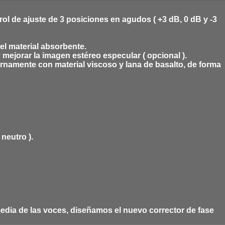
ol de ajuste de 3 posiciones en agudos ( +3 dB, 0 dB y -3
el material absorbente.
y mejorar la imagen estéreo especular ( opcional ).
ernamente con material viscoso y lana de basalto, de forma
 neutro ).
edia de las voces, diseñamos el nuevo corrector de fase