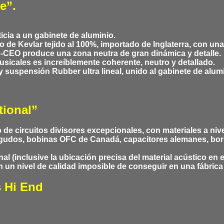
e”.
icia a un gabinete de aluminio.
de Kevlar tejido al 100%, importado de Inglaterra, con un
Ke-CEO produce una zona neutra de gran dinámica y detalle.
sicales es increíblemente coherente, neutro y detallado.
suspensión Rubber ultra lineal, unido al gabinete de alumin
tional”
e circuitos divisores excepcionales, con materiales a nive
gudos, bobinas OFC de Canadá, capacitores alemanes, bor
al (inclusive la ubicación precisa del material acústico en 
 un nivel de calidad imposible de conseguir en una fábrica
s Hi End