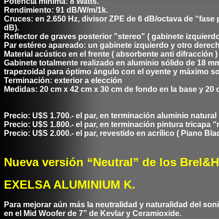
Potencia mínima: 8 Watts.
Rendimiento: 91 dB/W/m/1k.
Cruces: en 2.650 Hz, divisor ZPE de 6 dB/octava de “fase p
dB).
Reflector de graves posterior "stereo" ( gabinete izquierd
Par estéreo apareado: un gabinete izquierdo y otro derech
Material acústico en el frente ( absorbente anti difracción
Gabinete totalmente realizado en aluminio sólido de 18 mm
trapezoidal para óptimo ángulo con el oyente y máximo so
Terminación: exterior a elección
Medidas: 20 cm x 42 cm x 30 cm de fondo en la base y 20 cm
Precio: U$S 1.700.- el par, en terminación aluminio natural 
Precio: U$S 1.800.- el par, en terminación pintura tricapa “
Precio: U$S 2.000.- el par, revestido en acrílico ( Piano Bla
Nueva versión “Neutral” de los Brel&
EXELSA ALUMINIUM K.
Para mejorar aún más la neutralidad y naturalidad del so
en el Mid Woofer de 7” de Kevlar y Ceramioxide.