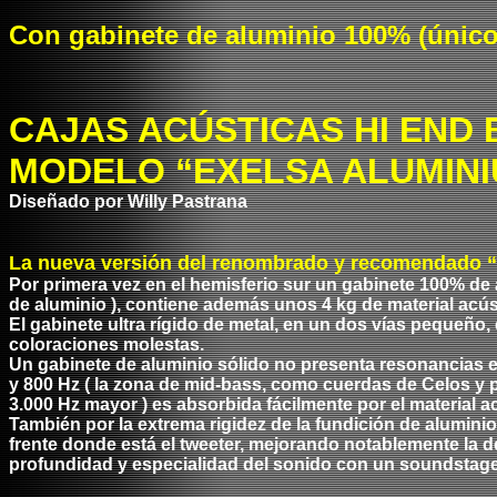
Con gabinete de aluminio 100% (único
CAJAS ACÚSTICAS HI END 
MODELO “EXELSA ALUMINI
Diseñado por Willy Pastrana
La nueva versión del renombrado y recomendado “E
Por primera vez en el hemisferio sur un gabinete 100% de 
de aluminio ), contiene además unos 4 kg de material acús
El gabinete ultra rígido de metal, en un dos vías pequeñ
coloraciones molestas.
Un gabinete de aluminio sólido no presenta resonancias e
y 800 Hz ( la zona de mid-bass, como cuerdas de Celos y p
3.000 Hz mayor ) es absorbida fácilmente por el material ac
También por la extrema rigidez de la fundición de aluminio
frente donde está el tweeter, mejorando notablemente la d
profundidad y especialidad del sonido con un soundstage 