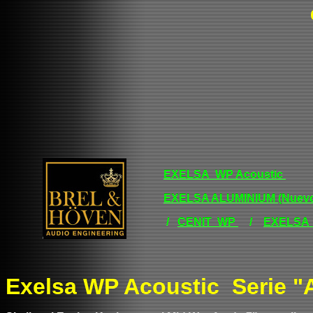
EXELSA WP Acoustic
EXELSA ALUMINIUM (Nuev
/
CENIT WP
/
EXELSA
Exelsa WP Acoustic Serie "