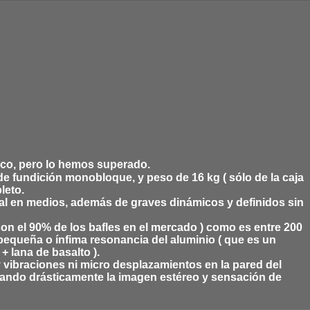
ico, pero lo hemos superado.
e fundición monobloque, y peso de 16 kg ( sólo de la caja
leto.
cal en medios, además de graves dinámicos y definidos sin
on el 90% de los bafles en el mercado ) como es entre 200
pequeña o ínfima resonancia del aluminio ( que es un
+ lana de basalto ).
ay vibraciones ni micro desplazamientos en la pared del
ntando drásticamente la imagen estéreo y sensación de