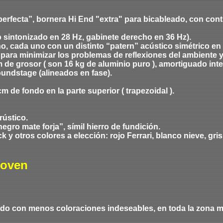
erfecta”, bornera Hi End "extra" para bicableado, con contr
o sintonizado en 28 Hz, gabinete derecho en 36 Hz).
o, cada uno con un distinto “patern” acústico simétrico en 
 ) para minimizar los problemas de reflexiones del ambiente 
 de grosor ( son 16 kg de aluminio puro ), amortiguado int
undstage (alineados en fase).
 de fondo en la parte superior ( trapezoidal ).
rústico.
negro mate forja”, símil hierro de fundición.
ck y otros colores a elección: rojo Ferrari, blanco nieve, gris
Hoven
nido con menos coloraciones indeseables, en toda la zona m