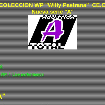
COLECCION
WP
"Willy Pastrana" CE.
Nueva serie "A"
o)
 WP
/
Live performance
A"