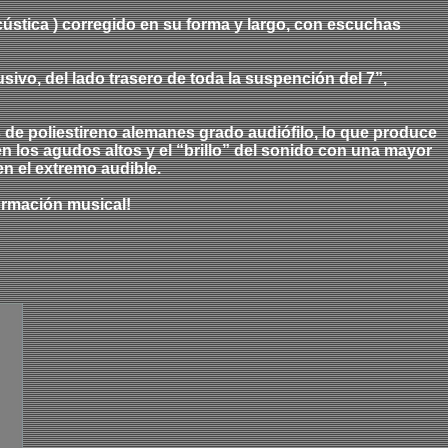
ústica ) corregido en su forma y largo, con escuchas
ivo, del lado trasero de toda la suspención del 7”,
s de poliestireno alemanes grado audiófilo, lo que produce
 los agudos altos y el “brillo” del sonido con una mayor
en el extremo audible.
ormación musical!