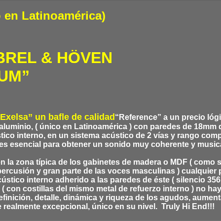
 en Latinoamérica)
BREL & HÖVEN
UM”
xelsa” un bafle de calidad
“Reference” a un precio lóg
aluminio, ( único en Latinoamérica ) con paredes de 18mm d
tico interno, en un sistema acústico de 2 vías y rango comp
o, es esencial para obtener un sonido muy coherente y musi
n la zona típica de los gabinetes de madera o MDF ( como s
ercusión y gran parte de las voces masculinas ) cualquier 
ústico interno adherido a las paredes de éste ( silencio 356 
 ( con costillas del mismo metal de refuerzo interno ) no h
efinición, detalle, dinámica y riqueza de los agudos, aume
realmente excepcional, único en su nivel. Truly Hi End!!!