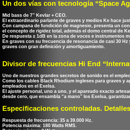
Un dos vías con tecnología “Space Ag
Mid bass de 7” Kevlar + CEO.
El extraordinario parlante de graves y medios Ke hace just
Con campana de fundición de magnesio, presenta un cono 
el concepto de rigidez total, además el domo central de 
De respuesta ± 1dB en la zona de voces e instrumentos mu
En graves con su frecuencia de resonancia de casi 30 Hz y 
graves con gran definición y amortiguamiento.
Divisor de frecuencias Hi End “Interna
Uno de nuestros grandes secretos de sonido es el empleo d
Como los cables Black Rhodium ingleses para graves y a
empleados en el Exelsa.
El ajuste personal, uno a uno, y el apareado exacto artesan
desde cero, que ensambla “a mano” los Exelsa, garantizan
Especificaciones controladas. Detalle
Respuesta de frecuencia: 35 a 39.000 Hz.
Potencia máxima: 180 Watts RMS.