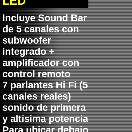
LED
Incluye Sound Bar
de 5 canales con
subwoofer
integrado +
amplificador con
control remoto
7 parlantes Hi Fi (5
canales reales)
sonido de primera
y altísima potencia
Para ubicar debajo