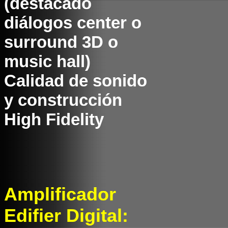
(destacado
diálogos center o
surround 3D o
music hall)
Calidad de sonido
y construcción
High Fidelity
Amplificador
Edifier Digital: