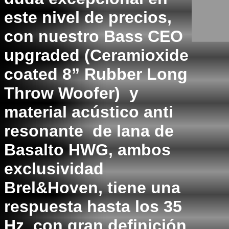
este nivel de precios,
con nuestro Bass CEO
upgraded (Ceramioxide
coated 8” Rubber Long
Throw Woofer) y
material acústico anti
resonante de lana de
Basalto HWG, ambos
exclusividad
Brel&Hoven, tiene una
respuesta hasta los 35
Hz con gran definición