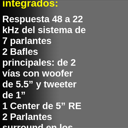
integrados:
Respuesta 48 a 22
kHz del sistema de
7 parlantes
2 Bafles
principales: de 2
vías con woofer
de 5.5” y tweeter
de 1”
1 Center de 5” RE
2 Parlantes
surround en los