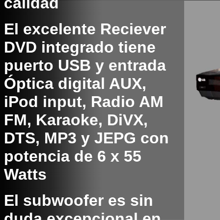
calidad
El excelente Reciever
DVD integrado tiene
puerto USB y entrada
Óptica digital AUX,
iPod input, Radio AM
FM, Karaoke, DiVX,
DTS, MP3 y JEPG con
potencia de 6 x 55
Watts
El subwoofer es sin
duda excepcional en