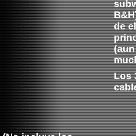
subw
B&H)
de e
prin
(aun
muc
Los 
cabl