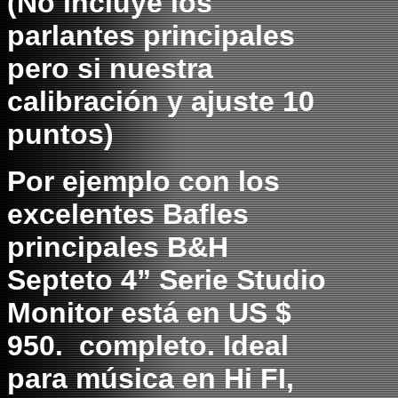
(
No incluye los
parlantes principales
pero si nuestra
calibración y ajuste 10
puntos)
Por ejemplo con los
excelentes Bafles
principales B&H
Septeto 4” Serie Studio
Monitor está en US $
950. completo. Ideal
para música en Hi FI,