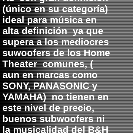
(único en su categoría)
ideal para música en
alta definición ya que
supera a los mediocres
suwoofers de los Home
Theater comunes, (
aun en marcas como
SONY, PANASONIC y
YAMAHA) no tienen en
este nivel de precio,
buenos subwoofers ni
la musicalidad del B&H