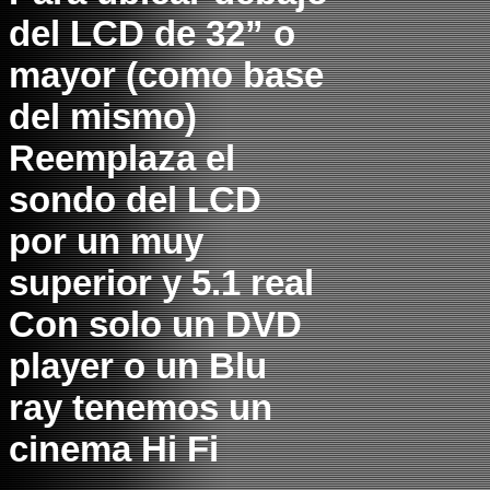
del LCD de 32” o
mayor (como base
del mismo)
Reemplaza el
sondo del LCD
por un muy
superior y 5.1 real
Con solo un DVD
player o un Blu
ray tenemos un
cinema Hi Fi