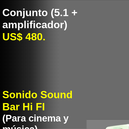
Conjunto (5.1 +
amplificador)
US$ 480.
Sonido Sound
Bar Hi FI
(Para cinema y