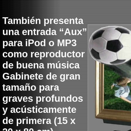
También presenta
una entrada “Aux”
para iPod o MP3
como reproductor
de buena música
Gabinete de gran
tamaño para
graves profundos
y acústicamente
de primera (15 x