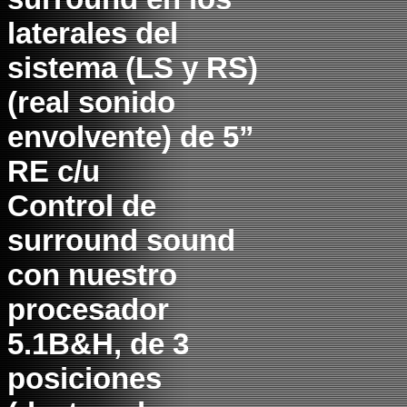
laterales del
sistema (LS y RS)
(real sonido
envolvente) de 5”
RE c/u
Control de
surround sound
con nuestro
procesador
5.1B&H, de 3
posiciones