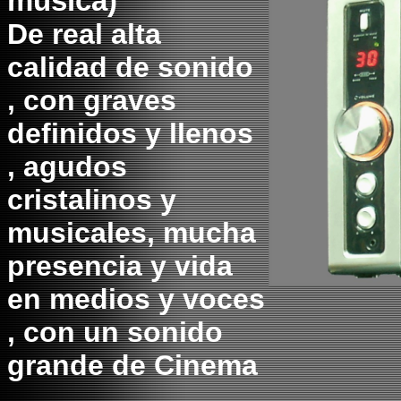
música)
De real alta
calidad de sonido
, con graves
definidos y llenos
, agudos
cristalinos y
musicales, mucha
presencia y vida
en medios y voces
, con un sonido
grande de Cinema