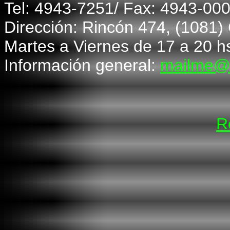
T
el: 4943-7251/ Fax: 4943-00
Dirección: Rincón 474, (1081
Martes a Viernes de 1
7
a 20 h
Información general:
mailme@
R