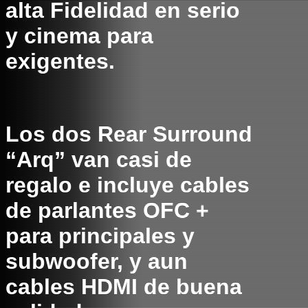
alta Fidelidad en serio
y cinema para
exigentes.
Los dos Rear Surround
“Arq” van casi de
regalo e incluye cables
de parlantes OFC +
para principales y
subwoofer, y aun
cables HDMI de buena