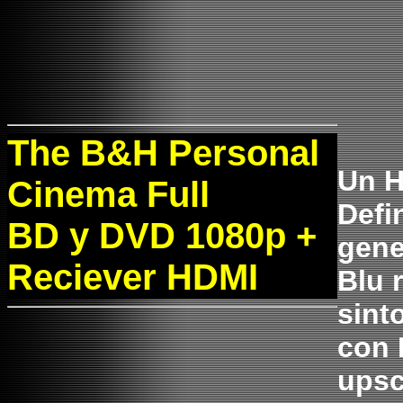
The B&H Personal
Un H
Cinema Full
Defi
BD y DVD 1080p +
gene
Reciever HDMI
Blu 
sint
con 
upsc