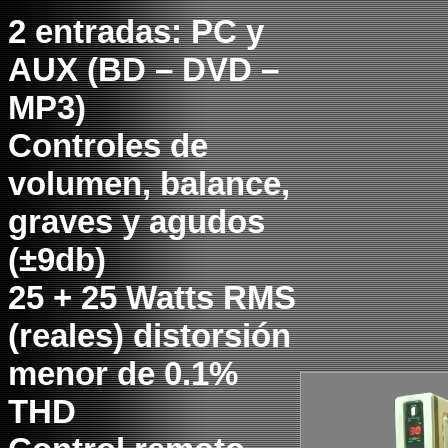
2 entradas: PC y
AUX (BD – DVD –
MP3)
Controles de
volumen, balance,
graves y agudos
(±9db)
25 + 25 Watts RMS
(reales) distorsión
menor de 0.1%
THD