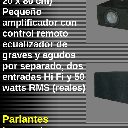
20 x 80 cm)
Pequeño
amplificador con
control remoto
ecualizador de
graves y agudos
por separado, dos
entradas Hi Fi y 50
watts RMS (reales)
Parlantes