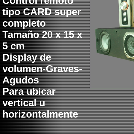
Control remoto
tipo CARD super
completo
Tamaño 20 x 15 x
5 cm
Display de
volumen-Graves-
Agudos
Para ubicar
vertical u
horizontalmente