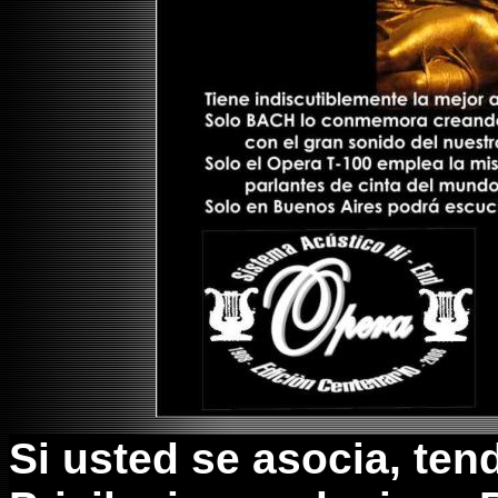
Si usted se asocia, ten