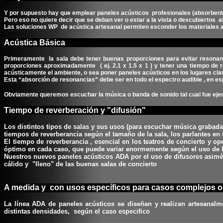
Y por supuesto hay que emplear paneles acústicos profesionales (
absorbente
Pero eso no quiere decir que se deban ver o estar a la vista o descubiertos a
Las soluciones WP de acústica artesanal permiten esconder los materiales ac
Acústica Básica
Primeramente la sala debe tener buenas proporciones para evitar resonanci
proporciones aproximadamente ( ej. 2.1 x 1.5 x 1 ) y tener una tiempo d
acústicamente el ambiente, o sea poner paneles acústicos en los lugares cl
E
sta “absorción de resonancias” debe ser en todo el espectro audible
,
en es
Obviamente queremos escuchar la
música
o banda de sonido tal cual fue
eje
Tiempo de reverberación y "difusión"
Los distintos tipos de salas y sus usos (para escuchar música grabada
tiempos de reverberancia según el tamaño de la sala, los parlantes en 
El tiempo de reverberancia , esencial en los teatros de concierto y op
óptimo en cada caso, que puede variar enormemente según el uso de la 
Nuestros nuevos paneles acústicos ADA por el uso de difusores asimét
cálido y "lleno" de las buenas salas de concierto
A medida y con usos específicos para casos complejos o
La línea ADA de paneles acústicos se diseñan y realizan artesanalme
distintas densidades, según el caso especifico