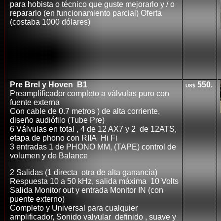
para hobista o técnico que guste mejorarlo y / o
repararlo (en funcionamiento parcial) Oferta
(costaba 1000 dólares)
Pre Brel y Hoven B1
550.
US$
Preamplificador completo a válvulas puro con
fuente externa
Con cable de 0.7 metros ) de alta corriente,
diseño audiófilo (Tube Pre)
6 Válvulas en total , 4 de 12 AX7 y 2 de 12ATS,
etapa de phono con RIIA Hi Fi
3 entradas 1 de PHONO MM, (TAPE) control de
volumen y de Balance
2 Salidas (1 directa otra de alta ganancia)
Respuesta 10 a 50 kHz, salida máxima 10 Volts
Salida Monitor out y entrada Monitor IN (con
puente externo)
Completo y Universal para cualquier
amplificador, Sonido valvular definido , suave y