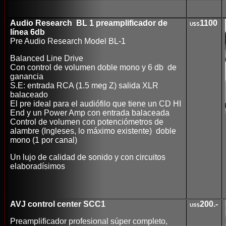
Audio Research
B
L 1 preamplificador
de
110
0
U$S
línea 6db
Pre Audio Research
Model BL-1
Balanced Line Drive
Con control de volumen doble mono y 6 db de
ganancia
S.E: entrada RCA (1.5 meg Z) salida XLR
balaceado
El pre ideal para el audiófilo que tiene un CD HI
End y un Power A
m
p con entrada balaceada
C
ontrol de volumen con potenciómetros de
alambre (Ingleses
,
lo máximo existente) doble
mono (1 por canal)
Un lujo de calidad de sonido y
con
circuitos
elaboradísimos
AVJ control center SCC1
20
0.-
US$
Preamplificador profesional súper completo,