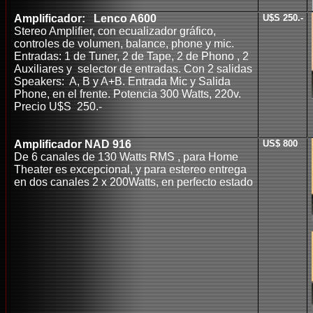
Amplificador: Lenco A600
U$S 250.-
Stereo Amplifier, con ecualizador gráfico,
controles de volumen, balance, phone y mic.
Entradas: 1 de Tuner, 2 de Tape, 2 de Phono , 2
Auxiliares y selector de entradas. Con 2 salidas
Speakers: A, B y A+B. Entrada Mic y Salida
Phone, en el frente. Potencia 300 Watts, 220v.
Precio U$S 250.-
Amplificador NAD 916
US$ 800
De 6 canales de 130 Watts RMS , para Home
Theater es excepcional, y para estereo entrega
en dos canales 2 x 200Watts, en perfecto estado