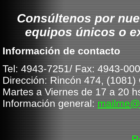
Consúltenos por nue
equipos únicos o e
Información de contacto
T
el: 4943-7251/ Fax: 4943-00
Dirección: Rincón 474, (1081
Martes a Viernes de 1
7
a 20 hs
Información general:
mailme@
R