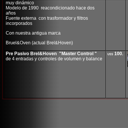
muy dinámico
Modelo de 1990 reacondicionado hace dos
años
Fuente externa con trasformador y filtros
incorporados
Con nuestra antigua marca
Bruel&Oven (actual Brel&Hoven)
Pre Pasivo Brel&Hoven "Master Control "
100.
US$
de 4 entradas y controles de volumen y balance