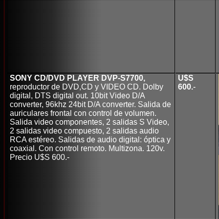
SONY CD/DVD PLAYER DVP-S7700,
U$S
reproductor de DVD,CD y VIDEO CD.
Dolby
600.
-
digital, DTS digital out. 10bit Video D/A
converter, 96khz 24bit D/A converter. Salida de
auriculares frontal con control de volumen.
Salida video componentes, 2 salidas S Video,
2 salidas video compuesto, 2 salidas audio
RCA estéreo. Salidas de audio digital: óptica y
coaxial. Con control remoto. Multizona. 120v.
Precio U$S 600.-