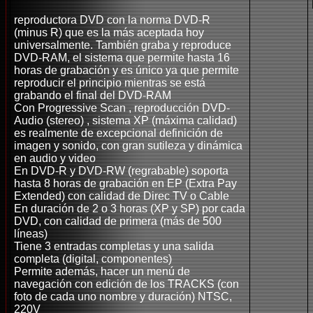
reproductora DVD con la norma DVD-R
(minus R) que es la más aceptada hoy
universalmente. También graba y reproduce
DVD-RAM, el sistema que permite hasta 16
horas de grabación y es único ya que permite
reproducir el principio mientras se está
grabando el final del DVD-RAM
Con Progressive Scan , reproducción DVD-
Audio (stereo) , sistema XP (máxima calidad)
es realmente de excepcional definición de
imagen y sonido, con gran sutileza y dinámica
en audio y video
En DVD-R y DVD-RW (regrabable) soporta
hasta 8 horas de grabación en EP (Extra Pay
Extended) con calidad de Direc TV o Cable
En duración de 2 o 3 horas (XP y SP) por cada
DVD, con calidad de primera (más de 500
líneas)
Tiene 3 entradas completas y una salida
completa (digital, componentes)
Permite además, hacer un menú de
navegación con edición de los TRACKS (con
foto de cada uno nombre y duración) NTSC,
220V