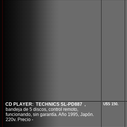
-
CD PLAYER: TECHNICS SL-PD887 ,
U$S 150.
bandeja de 5 discos, control remoto,
funcionando, sin garantía. Año 1995, Japón.
220v. Precio -