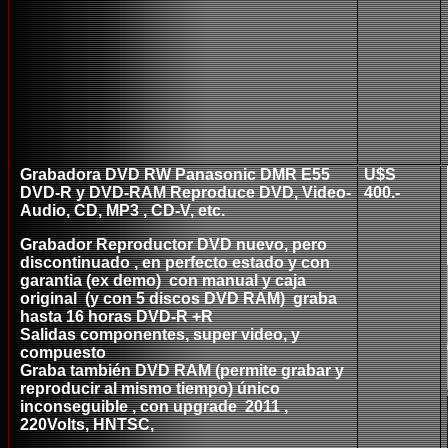
Grabadora DVD RW Panasonic DMR E55
U$S
DVD-R y DVD-RAM Reproduce DVD, Video-
40
0
.-
Audio, CD, MP3 , CD-V, etc.
Grabador Reproductor DVD nuevo, pero
discontinuado , en perfecto estado y con
garantia (ex demo) con manual y caja
original (y con 5 discos DVD RAM) graba
hasta 16 horas DVD-R +R
Salidas componentes, super video, y
compuesto
Graba también DVD RAM (permite grabar y
reproducir al mismo tiempo) único
inconseguible , con upgrade 2011 ,
220Volts, HNTSC,