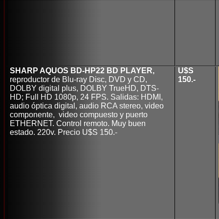
SHARP AQUOS BD-HP22 BD PLAYER,
U$S
reproductor de Blu-ray Disc, DVD y CD,
150.-
DOLBY digital plus, DOLBY TrueHD, DTS-
HD; Full HD 1080p, 24 FPS.
Salidas: HDMI,
audio óptica digital, audio RCA stereo, video
componente, video compuesto y puerto
ETHERNET. Control remoto. Muy buen
estado. 220v. Precio U$S 150.-