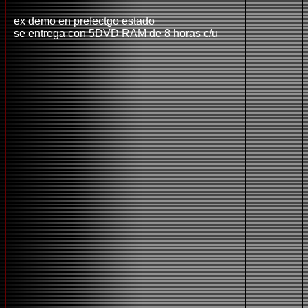
ex demo en prefectgo estado
se entrega con 5DVD RAM de 8 horas c/u