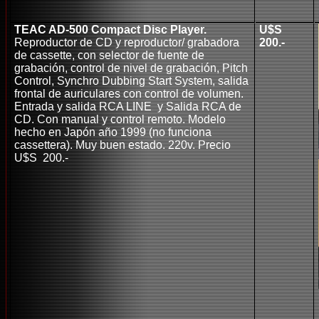
TEAC AD-500 Compact Disc Player.
U$S
Reproductor de CD y reproductor/ grabadora
200.-
de cassette, con selector de fuente de
grabación, control de nivel de grabación, Pitch
Control, Synchro Dubbing Start System, salida
frontal de auriculares con control de volumen.
Entrada y salida RCA LINE y Salida RCA de
CD. Con manual y control remoto. Modelo
hecho en Japón año 1999 (no funciona
cassettera). Muy buen estado. 220v. Precio
U$S 200.-