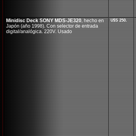
Minidisc Deck SONY MDS-JE320
, hecho en
U$S 250.
Japón (año 1998). Con selector de entrada
digital/analógica. 220V. Usado