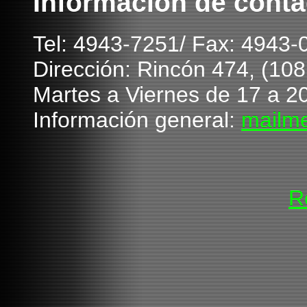
Información de conta
T
el: 4943-7251/ Fax: 4943
Dirección: Rincón 474, (10
Martes a Viernes de 1
7
a 20
Información general:
mailm
R