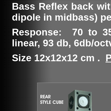
Bass Reflex back wit
dipole in midbass) pe
Response: 70 to 35
linear, 93 db, 6db/oct
Size 12x12x12 cm .
P