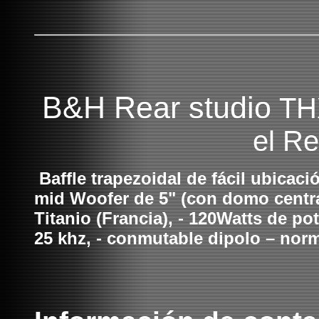
B&H Rear studio
TH
el Re
Baffle trapezoidal de fácil ubicaci
mid Woofer de 5" (con domo centra
Titanio (Francia), - 120Watts de po
25 khz, - conmutable dipolo – norm