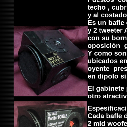
techo , cub
y al costad
Es un bafle
y 2 tweeter
con su born
oposición
Y como son 
ubicados en
oyente pres
en dipolo si
El gabinete
otro atracti
Espesificac
Cada bafle 
2 mid woofe