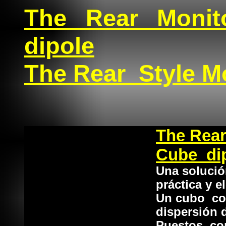
The Rear Moni
dipole
The Rear Style M
The Rear
Cube di
Una solució
práctica y e
Un cubo con
dispersión 
Puestos cont