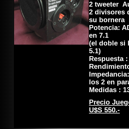
2 tweeter A
2 divisores 
su bornera
Potencia: A
en 7.1
(el doble si
5.1)
Respuesta :
Rendimiento
Impedancia:
los 2 en pa
Medidas : 1
Precio Juego
U$S 550.-