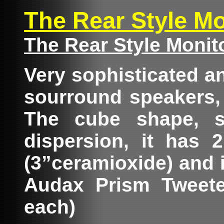
The Rear Style Mo
The Rear Style Monit
Very sophisticated a
sourround speakers, 
The cube shape, s
dispersion, it has 
(3”ceramioxide) and i
Audax Prism Tweeter
each)