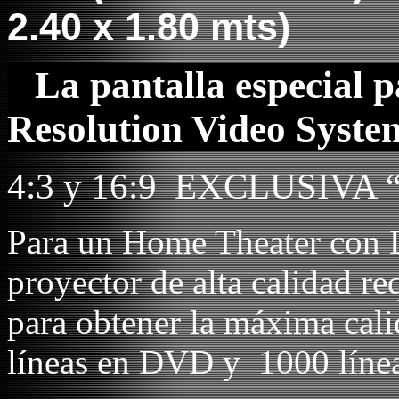
2.40 x 1.80 mts)
La pantalla especial
Resolution Video Syste
4:3 y 16:9
EXCLUSIVA 
Para un Home Theater con
proyector de alta calidad re
para obtener la máxima cal
líneas en DVD y
1000 líne