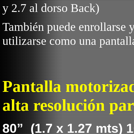
y 2.7 al dorso Back)
También puede enrollarse y
utilizarse como una pantal
Pantalla motoriza
alta resolución p
80”
(1.7 x 1.27 mts) 