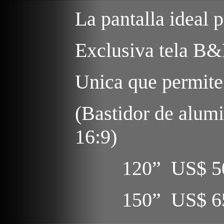
La pantalla ideal 
Exclusiva tela B&
Unica que permite
(Bastidor de alumi
16:9)
120” US$ 5
150” US$ 6