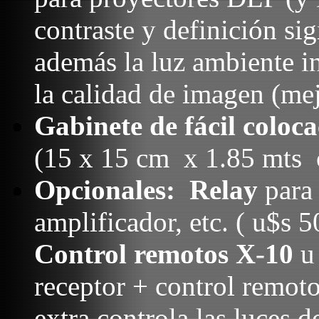
contraste y definición si
además la luz ambiente 
la calidad de imagen (me
Gabinete de fácil coloc
(15 x 15 cm
x 1.85 mts
Opcionales:
Relay
para 
amplificador, etc. ( u$s
Control remotos X-10
u 
receptor + control remot
extra controla las luces