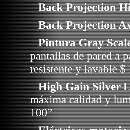
Back Projection H
Back Projection Ax
Pintura Gray Scal
pantallas de pared a p
resistente y lavable $ 
High Gain Silver L
máxima calidad y lum
100”