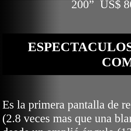
200” US$ 8
ESPECTACULOS 
COM
Es la primera pantalla de r
(2.8 veces mas que una bla