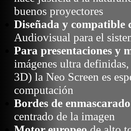
buenos proyectores
Diseñada y compatible
Audiovisual para el siste
Para presentaciones y 
imágenes ultra definidas,
3D) la Neo Screen es esp
computación
Bordes de enmascarado
centrado de la imagen
Motor europeo
de alto t