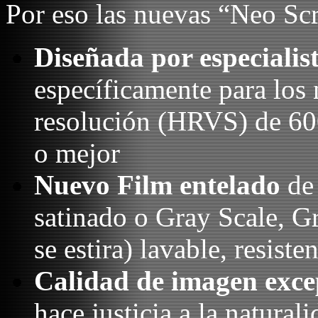
Por eso las nuevas “Neo Sc
Diseñada por especialis
específicamente para los 
resolución (HRVS) de 600
o mejor
Nuevo Film entelado
de 
satinado o Gray Scale, Gr
se estira) lavable, resiste
Calidad de imagen exc
hace justicia a la natural