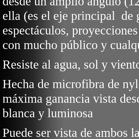
desde un amplió ángulo (12
ella (es el eje principal de
espectáculos, proyecciones 
con mucho público y cualqu
Resiste al agua, sol y vien
Hecha de microfibra de nyl
máxima ganancia vista des
blanca y luminosa
Puede ser vista de ambos la