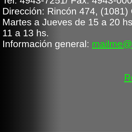
T
el: 4943-7251/ Fax: 4943-00
Dirección: Rincón 474, (1081
Martes a Jueves de 15 a 20 hs
11 a 13 hs.
Información general:
mailme@
R