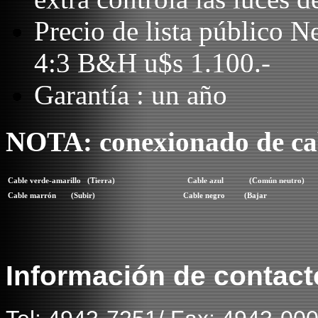
Precio de lista público 
4:3 B&H u$s 1.100.-
Garantía : un año
NOTA: conexionado de ca
Cable verde-amarillo
(Tierra)
Cable azul
(Común neutro)
Cable marrón
(Subir)
Cable negro
(Bajar
Información de contact