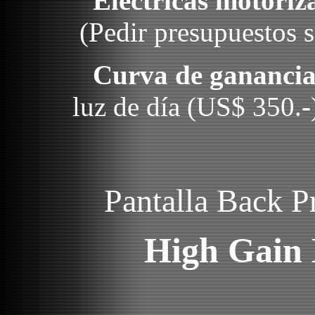
Eléctricas motoriz
(Pedir presupuestos 
Curva de gananci
luz de día (US$ 350.-
Pantalla Back P
High Gai