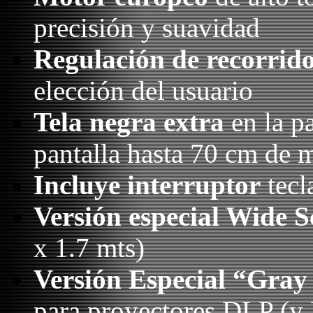
precisión y suavidad
Regulación de recorrid
elección del usuario
Tela negra extra
en la pa
pantalla hasta 70 cm de m
Incluye interruptor
tecl
Versión especial Wide S
x 1.7 mts)
Versión Especial “Gray
para proyectores DLP (y