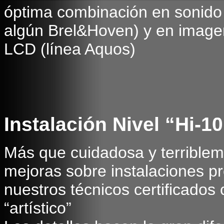
óptima combinación en sonido
algún Brel&Hoven) y en image
LCD (línea Aquos)
Instalación Nivel “Hi-10
Más que cuidadosa y terriblemen
mejoras sobre instalaciones pr
nuestros técnicos certificados
“artístico”