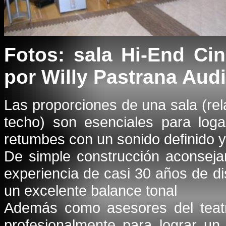
Fotos: sala Hi-End Ci
por Willy Pastrana Aud
Las proporciones de una sala (rel
techo) son esenciales para loga
retumbes con un sonido definido 
De simple construcción aconseja
experiencia de casi 30 años de d
un excelente balance tonal
Además como asesores del teatr
profesionalmente para lograr un