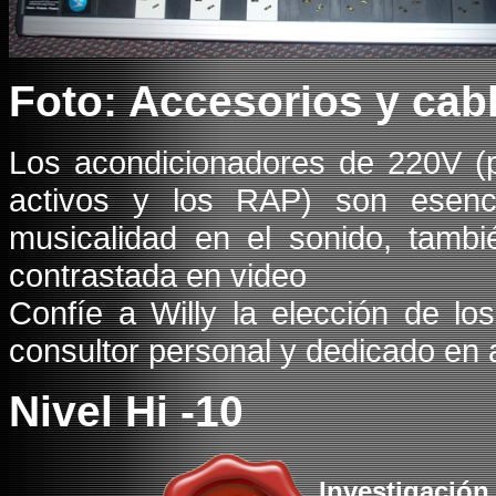
Foto: Accesorios y cabl
Los acondicionadores de 220V (p
activos y los RAP) son esenci
musicalidad en el sonido, tamb
contrastada en video
Confíe a Willy la elección de l
consultor personal y dedicado en 
Nivel Hi -10
Investigación