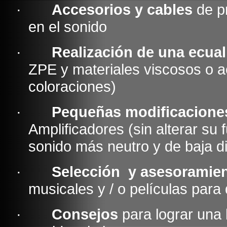
·
Accesorios y cables
de pr
en el sonido
·
Realización de una ecual
ZPE y materiales viscosos o ac
coloraciones)
·
Pequeñas modificacione
Amplificadores (sin alterar su 
sonido más neutro y de baja di
·
Selección y asesoramie
musicales y / o películas para
·
Consejos
para lograr una 