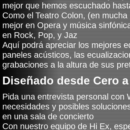
mejor que hemos escuchado hasta l
Como el Teatro Colon, (en mucha 
mejor en Opera y música sinfónica 
en Rock, Pop, y Jaz
Aquí podrá apreciar los mejores eq
paneles acústicos, las ecualizaci
grabaciones a la altura de sus pre
Diseñado desde Cero a
Pida una entrevista personal con 
necesidades y posibles soluciones
en una sala de concierto
Con nuestro equipo de Hi Ex, esp