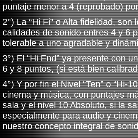
puntaje menor a 4 (reprobado) por 
2°) La “Hi Fi” o Alta fidelidad, so
calidades de sonido entres 4 y 6 
tolerable a uno agradable y dinám
3°) El “Hi End” ya presente con u
6 y 8 puntos, (si está bien calibra
4°) Y por fin el Nivel “Ten” o “Hi-
cinema y música, con puntajes má
sala y el nivel 10 Absoluto, si la 
especialmente para audio y cinem
nuestro concepto integral de soni