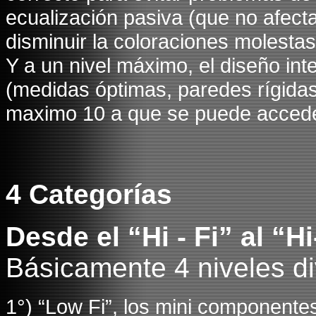
ecualización pasiva (que no afecta 
disminuir la coloraciones molest
Y a un nivel máximo, el diseño int
(medidas óptimas, paredes rígidas,
maximo 10 a que se puede acced
4 Categorías
Desde el “Hi - Fi” al “H
Básicamente 4 niveles di
1°) “Low Fi”, los mini componentes