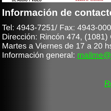
In
formación de contact
T
el: 4943-7251/ Fax: 4943-00
Dirección: Rincón 474, (1081
Martes a
V
iernes de 1
7
a 20 h
Información general:
mailme@
R