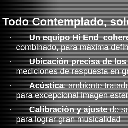
Todo Contemplado, solo 
·
Un equipo Hi End coher
combinado, para máxima defini
·
Ubicación precisa de los
mediciones de respuesta en g
·
Acústica
: ambiente tratad
para excepcional imagen este
·
Calibración y ajuste
de so
para lograr gran musicalidad