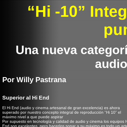
“Hi -10” Inte
pun
Una nueva categorí
audio
Por Willy Pastrana
Superior al Hi End
El Hi End (audio y cinema artesanal de gran excelencia) es ahora
superado por nuestro concepto integral de reproducción “Hi 10” el
máximo nivel a que puede aspirar
Por supuesto en tecnología y calidad de audio y cinema los equipos 
End son excelentes, pero hacerlos sonar a su máximo es todo un art