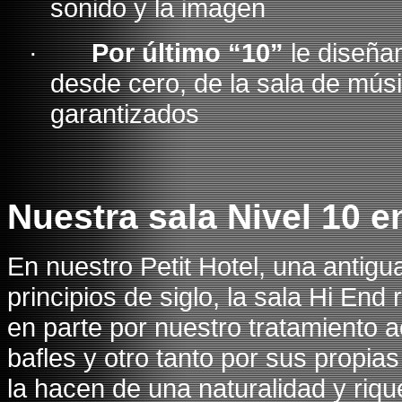
sonido y la imagen
·
Por último “10”
le diseña
desde cero, de la sala de mús
garantizados
Nuestra sala Nivel 10 e
En nuestro Petit Hotel, una antig
principios de siglo, la sala Hi End
en parte por nuestro tratamiento ac
bafles y otro tanto por sus propia
la hacen de una naturalidad y riqu