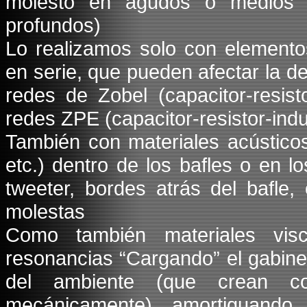
molesto en agudos o medios a
profundos)
Lo realizamos solo con elemento
en serie, que pueden afectar la def
redes de Zobel (capacitor-resis
redes ZPE (capacitor-resistor-indu
También con materiales acústicos
etc.) dentro de los bafles o en l
tweeter, bordes atrás del bafle,
molestas
Como también materiales vis
resonancias “Cargando” el gabinet
del ambiente (que crean co
mecánicamente) amortiguand