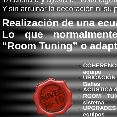
Y sin arruinar la decoración ni su
Realización de una ecu
Lo que normalmente
“Room Tuning” o adapt
COHEREN
equipo
UBICACIÓN
Bafles
ACUSTICA d
ROOM TUN
sistema
UPGRAD
equipos