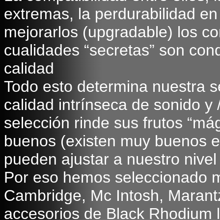
extremas, la perdurabilidad en 
mejorarlos (upgradable) los con
cualidades “secretas” son cond
calidad
Todo esto determina nuestra s
calidad intrínseca de sonido y
selección rinde sus frutos “m
buenos (existen muy buenos e
pueden ajustar a nuestro nivel
Por eso hemos seleccionado 
Cambridge, Mc Intosh, Marantz
accesorios de Black Rhodium 