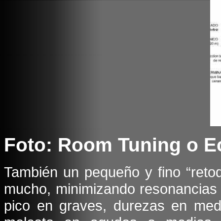
Foto: Room Tuning o Ec
También un pequeño y fino “reto
mucho, minimizando resonancias 
pico en graves, durezas en medi