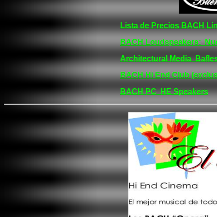
Lista de Precios BACH L
BACH Loudspeakers: N
u
Architectural Medi
a Bafle
BACH Hi End Club (exclusi
BACH PC HE Speakers