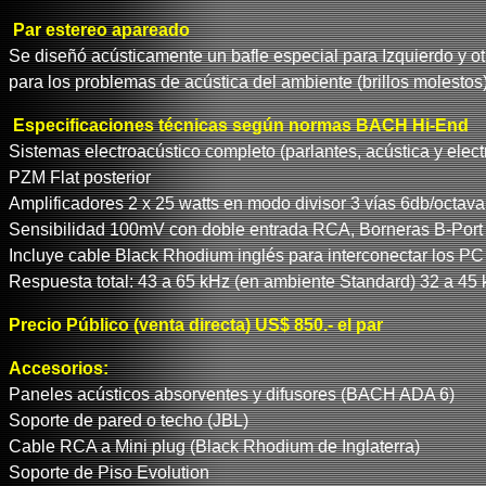
Par estereo apareado
Se diseñó acústicamente un bafle especial para Izquierdo y otr
para los problemas de acústica del ambiente (brillos molestos
Especificaciones técnicas según normas BACH Hi-End
Sistemas electroacústico completo (parlantes, acústica y elec
PZM Flat posterior
Amplificadores 2 x 25 watts en modo divisor 3 vías 6db/octa
Sensibilidad 100mV con doble entrada RCA, Borneras B-Port
Incluye cable Black Rhodium inglés para interconectar los P
Respuesta total: 43 a 65 kHz (en ambiente Standard) 32 a 45
Precio Público (venta directa) US$ 850.- el par
Accesorios:
Paneles acústicos absorventes y difusores (BACH ADA 6)
Soporte de pared o techo (JBL)
Cable RCA a Mini plug (Black Rhodium de Inglaterra)
Soporte de Piso Evolution