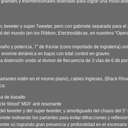
, grandes y tridimensionales diseñado para lograr una musicalid
 tweeter y super Tweeter, pero con gabinete separado para el su
del mundo (en los Ribbon, Electrostáticas, en nuestros “Opera”
año y potencia, 7” de Kevlar (cono importado de Inglaterra) uni
: enorme dinámica en bajos con total control en graves
ima distorsión unido al divisor de frecuencia de 3 vías de 6 db
parlantes estén en el mismo plano), cables Ingleses, (Black Rho
ca:
na de basalto
ticle Wood” MDF anti resonante
 del tweeter y del super tweeter, y amortiguado del chasis del 5”
abinete rodeando los parlantes para evitar difracciones y refle
 entre si) logrando gran presencia y profundidad en el escenari