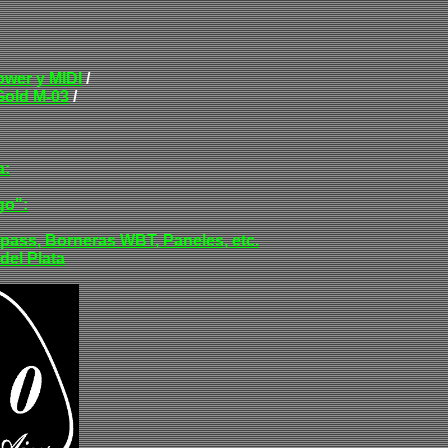
ower
y MIDI
/
Gold M-03
/
a
:
go"
:
pass, Borneras WBT, Paneles, etc.
del Plata