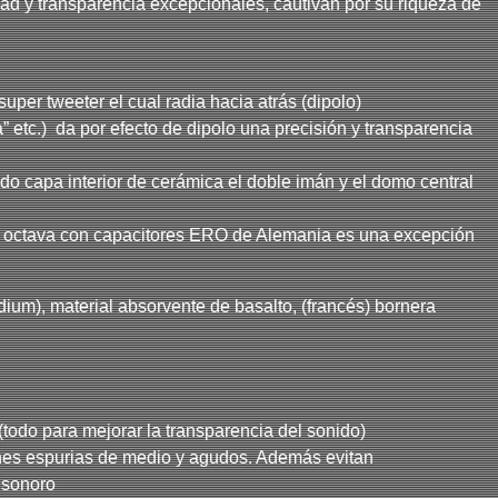
ad y transparencia excepcionales, cautivan por su riqueza de
per tweeter el cual radia hacia atrás (dipolo)
 etc.) da por efecto de dipolo una precisión y transparencia
do capa interior de cerámica el doble imán y el domo central
 por octava con capacitores ERO de Alemania es una excepción
dium), material absorvente de basalto, (francés) bornera
 (todo para mejorar la transparencia del sonido)
xiones espurias de medio y agudos. Además evitan
o sonoro