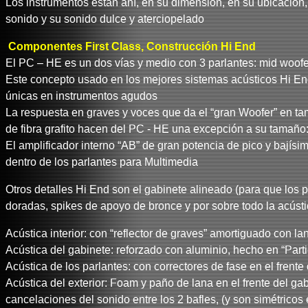
Los instrumentos están ahí, en su dimensión, en su ubicación
sonido y su sonido dulce y aterciopelado
Componentes First Class, Construcción Hi End
El PC – HE es un dos vías y medio con 3 parlantes: mid woofer,
Este concepto usado en los mejores sistemas acústicos Hi End 
únicas en instrumentos agudos
La respuesta en graves y voces que da el “gran Woofer” en tam
de fibra grafito hacen del PC - HE una excepción a su tamaño
El amplificador interno “AB” de gran potencia de pico y bajís
dentro de los parlantes para Multimedia
Otros detalles Hi End son el gabinete alineado (para que los 
doradas, spikes de apoyo de bronce y por sobre todo la acústi
Acústica interior: con “reflector de graves” amortiguado con la
Acústica del gabinete: reforzado con aluminio, hecho en “Par
Acústica de los parlantes: con correctores de fase en el frente
Acústica del exterior: Foam y paño de lana en el frente del g
cancelaciones del sonido entre los 2 bafles, (y son simétricos