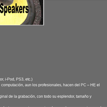
r, i-Pod, PS3, etc.)
e computación, aun los profesionales, hacen del PC – HE el
iginal de la grabación, con todo su esplendor, tamaño y