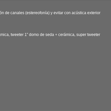
n de canales (estereofonía) y evitar con acústica exterior
rámica, tweeter 1” domo de seda + cerámica, super tweeter