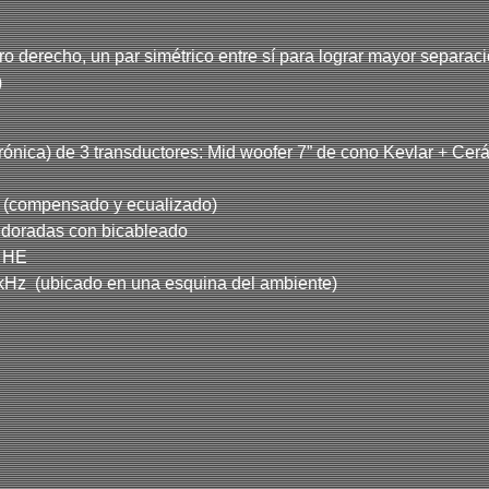
o derecho, un par simétrico entre sí para lograr mayor separació
)
trónica) de 3 transductores: Mid woofer 7” de cono Kevlar + Ce
va (compensado y ecualizado)
 doradas con bicableado
C HE
 kHz (ubicado en una esquina del ambiente)