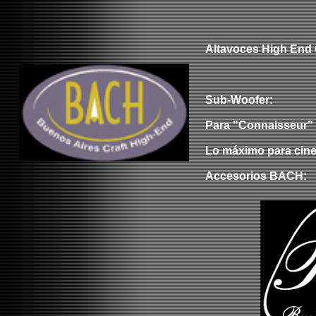
Altavoces High End
Sub-Woofer:
Para "C
onnaisseur
"
Lo máximo para cin
Accesorios BACH: