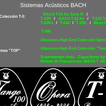
Sistemas Acústicos BACH
BACH T-01 Ke Serie IV
/
Colección T-0
:
T
-
02R
/
BACH T-02 Ke
/
T-022 T
T
-
03
Ke
/
T
-
04
C
/
T
-
05
C
/
Micr
o 
T
-
0W
Altavoces High End
Colección Oper
Altavoces High End
Colección "Tan
emas "TOP"
Supertweeter cinta, Capacitores by 
Divisor de Frecuencias: BACH T -01 