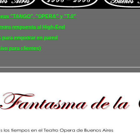
íneas "TANGO", "OPERA" y "T-0"
estra respuesta al High-End
s para empotrar en pared
vo para clientes)