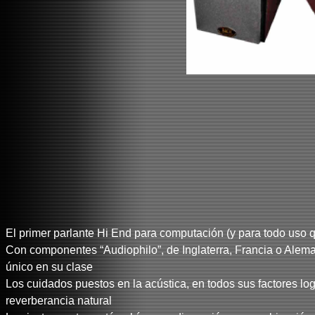
El primer parlante Hi End para computación (y para todo uso q
Con componentes “Audiophilo”, de Inglaterra, Francia o Alema
único en su clase
Los cuidados puestos en la acústica, en todos sus factores log
reverberancia natural