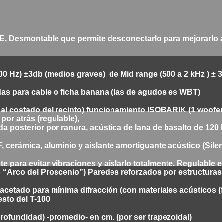
PE,
Desmontable
que permite desconectarlo para mejorarlo 
500 Hz) ±3db (medios graves)
de
Mid range (500 a 2 kHz ) ±
as para cable o ficha banana (las de agudos es WBT)
"
al costado del recinto) funcionamiento ISOBARIK (1 woofer 
por atrás (regulable),
da posterior por ranura, acústica de lana de basalto de 120 
, cerámica, aluminio y aislante amortiguante acústico
(Sile
para evitar vibraciones y aislarlo totalmente. Regulable en
po “Arco del Proscenio”) Paredes reforzados por estructuras
tado para mínima difracción (con materiales acústicos (fie
esto del T-100
profundidad) -promedio- en cm. (por ser trapezoidal)