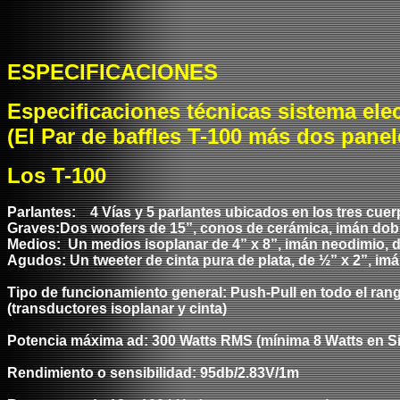
ESPECIFICACIONES
Especificaciones técnicas sistema
elec
(
El
Par de baffles T-100 más dos panel
L
os T-100
Parlantes:
4 Vías y 5 parlantes ubicados en
los
tres cuer
Graves:
Dos woofers de 15”
,
cono
s
de cerámica, imán dob
Medios:
Un medios isoplanar de 4” x 8”, imán neodimio, 
Agudos:
Un tweeter de cinta pura de plata, de ½” x
2
”, im
Tipo de funcionamiento general: Push
-
Pull en todo el ra
(transductores isoplanar y cinta)
Potencia máxima ad: 300 Watts RMS (mínima 8
W
atts
en
Si
Rendimiento o sensibilidad: 95db/2.83V/1m