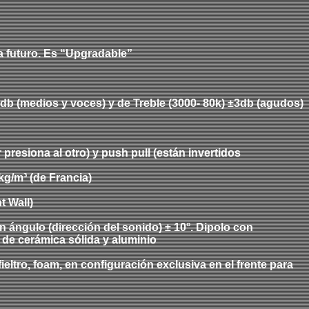
a futuro. Es “Upgradable”
 3db (medios y voces)
y de
Treble (
3
000-
8
0k) ±3db (agudos)
presiona al otro) y push pull (están invertidos
kg/m³ (de Francia)
nt Wall)
 ángulo (dirección del sonido) ± 10°. Dipolo con
 de cerámica sólida y aluminio
ltro, foam, en configuración exclusiva en el frente para