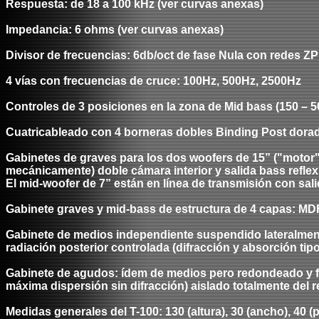
Respuesta: de 18 a 100 kHz (ver curvas anexas)
Impedancia: 6 ohms (ver curvas anexas)
Divisor de frecuencias: 6db/oct de fase Nula con redes Z
4 vías
con frecuencias
de cruce: 1
0
0Hz, 500Hz, 2500Hz
Controles de 3 posiciones
en la zona de
Mid bass (150 – 
Cuatricableado
con
4 borneras dobles Binding Post dorad
Gabinetes de graves para los dos woofers de 15” (
"motor
mecánicamente) doble cámara interior y salida bass reflex 
E
l mid-woofer de 7” están en línea de transmisión con sali
Gabinete
graves y mid-bass
de estructura de 4 capas: MDF
Gabinete de medios independiente suspendido lateralmente 
radiación posterior controlada (difracción y absorción ti
Gabinete de agudos: ídem de medios pero redondeado y face
máxima dispersión sin difracción) aislado totalmente del r
Medidas generales del T-100: 130 (altura), 30 (ancho), 40 (