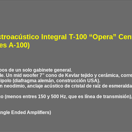
troacústico
Integral T-100 “Opera” Cen
es A-100)
pos de un solo gabinete general.
le. Un mid woofer 7” cono de Kevlar
tejido
y cerámica, corr
dipolo (diafragma alemán, construcción USA).
án neodimio, anclaje acústico de cristal de raíz de esmerald
ngo (menos entres 150 y 500 Hz, que es línea de transmisión
ngle Ended Amplifiers)