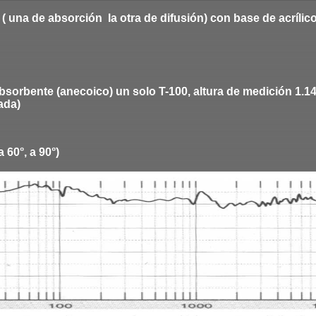
 (
una de
absorción
la otra de
difusión) con base de
acrílic
sorbente (anecoico) un solo T-100, altura de medición 1.14 
ada)
 a
6
0°, a
9
0°)