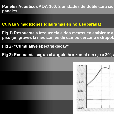
Paneles Acústicos A
DA
-100: 2 unidades de doble cara c/u
paneles
Curvas y mediciones (diagramas en hoja separada)
Fig
1) Respuesta a frecuencia a dos metros en ambiente ab
piso (en graves la medican es de campo cercano extrapol
Fig
2)
"Cumulative spectral decay"
Fig
3) Respuesta según el ángulo horizontal (en eje a
3
0°,