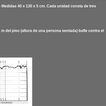
o
M
edidas 40 x 130 x 5 cm.
Cada unidad consta de tres
m del piso (altura de una persona sentada) bafle contra el