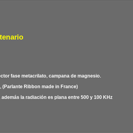
tenario
ector fase metacrilato, campana de magnesio.
a, (Parlante Ribbon made in France)
), además
la
radiación
es
plana entre 500 y 100 KHz