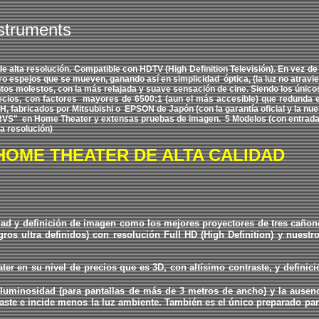
nstruments
de alta resolución. Compatible con HDTV (High Definition Televisión). En vez 
ro espejos que se mueven, ganando así en simplicidad
óptica, (la luz no atrav
tos molestos, con la más relajada y suave sensación de cine. Siendo los únicos
ecios, con factores mayores de
6
500:1 (aun el más accesible) que redunda
H,
fabricados por Mitsubishi o
EPSON de Japón (con la garantía oficial y la nue
RVS"
en Home Theater y extensas pruebas de imagen.
5 Modelos
(
con entrada
a resolución)
HOME THEATER DE ALTA CALIDAD
lidad y definición de imagen como los mejores proyectores de tres caño
s ultra definidos) con resolución Full HD (High Definition) y nuestro
er en su nivel de precios que es 3D, con altísimo contraste, y definic
uminosidad (para pantallas de más de 3 metros de ancho) y la ausenci
raste e incide menos la luz ambiente. También es el único
preparado par