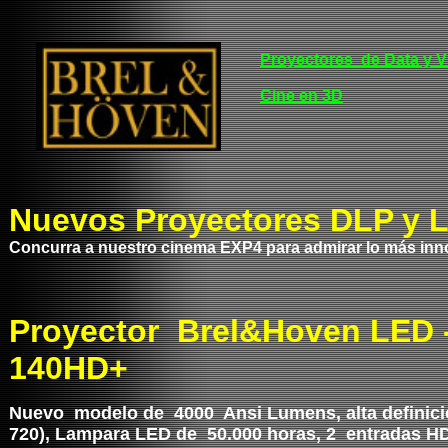
Proyectores de Data y V
Cine en 3D
Nuevos Proyectores DLP y 
Concurra a nuestro cinema EXP4 para admirar lo más inn
Proyector Brel&Hoven LED 
140HD+
Nuevo modelo de 4000 Ansi Lumens, alta definici
720), Lampara LED de 50.000 horas, 2 entradas HD