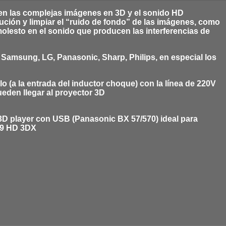
en las complejas imágenes en 3D y el sonido HD
lución y limpiar el “ruido de fondo” de las imágenes, como
molesto en el sonido que producen las interferencias de
 Samsung, LG, Panasonic, Sharp, Philips, en especial los
o (a la entrada del inductor choque) con la línea de 220V
pueden llegar al proyector 3D
 3D player con USB (Panasonic BX 57/570) ideal para
09 HD 3DX