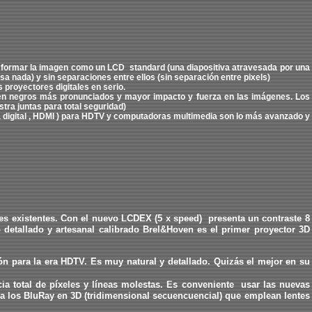
de formar la imagen como un LCD
standard (una diapositiva atravesada por una
iesa nada) y sin separaciones entre ellos (
sin separación entre
pixels)
 proyectores digitales en serio.
 en negros más pronunciados y mayor impacto y fuerza en las imágenes. Los
stra juntas para total seguridad)
 digital
, HDMI
) para HDTV y computadoras multimedia son lo más avanzado y
nes existentes. Con el nuevo LCDEX (5 x speed)
presenta un contraste
8
 detallado y artesanal calibrado Brel&Hoven es el primer proyector 3D
ión para la era HDTV. Es
muy
natural y
detallado
. Quizás el mejor en su
a total de píxeles y líneas molestas. Es conveniente usar las nuevas
a los BluRay en 3D (tridimensional secuencuencial) que emplean lentes