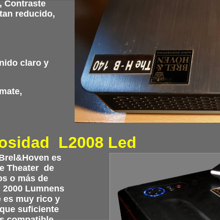
, Contraste
 tan reducido,
nido claro y
 mate,
nosidad L2008 Led
 Brel&Hoven es
me Theater de
os o más de
on 2000 Lumnens
e es muy rico y
que suficiente
s compatible