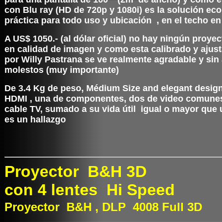
con Blu ray (HD de 720p y 1080i) es la solución ec
práctica para todo uso y ubicación , en el techo en
A US$ 1050.- (al dólar oficial) no hay ningún proye
en calidad de imagen y como esta calibrado y ajus
por Willy Pastrana se ve realmente agradable y sin a
molestos (muy importante)
De 3.4 Kg de peso, Médium Size and elegant desig
HDMI , una de componentes, dos de video comunes
cable TV, sumado a su vida útil igual o mayor que
es un hallazgo
Proyector B&H 3D
con 4 lentes Hi Speed
Proyector B&H , DLP 4008 Full 3D