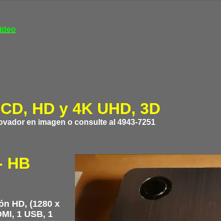
ideo
LCD, HD y 4K UHD, 3D
ovador en imagen o consulte al 4943-7251
- HB
ón HD, (1280 x
MI, 1 USB, 1