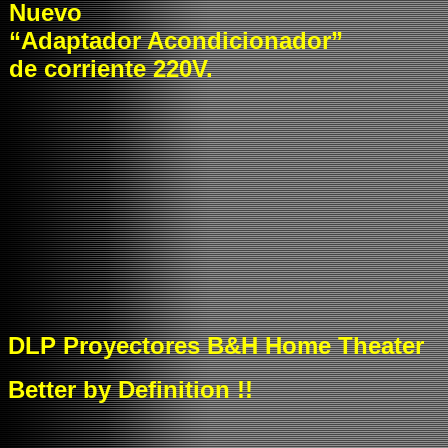
Nuevo
“Adaptador Acondicionador”
de corriente 220V.
DLP Proyectores
B&H
Home Theater
Better by Definition !!