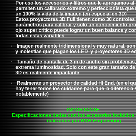
Por eso los accesorios y filtros que le agregamos al
permiten un calibrado extremo y perfeccionista que
un 100% la vida de la imagen (en especial en 3D)
Estos proyectores 3D Full tienen como 30 controles
parámetros para calibrar y solo un conocimiento pr
ojo super critico puede lograr un buen balance y c
todas estas variables
·
Imagen realmente tridimensional y muy natural, son l
y molestias que plagan los LED y proyectores 3D 
·
Tamaño de pantalla de 3 m de ancho sin problemas,
extrema luminosidad. Solo con este gran tamaño de
3D es realmente impactante
·
Realmente un proyector de calidad HI End, (en el q
hay tener todos los cuidados para que la diferencia 
notablemente)
IMPORTANTE:
Especificaciones dadas con los accesorios incluidos 
realizados por B&H Engineering