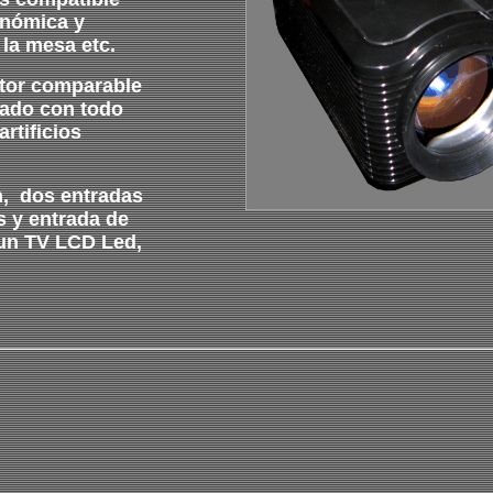
onómica y
 la mesa etc.
ctor comparable
tado con todo
rtificios
n, dos entradas
 y entrada de
 un TV LCD Led,