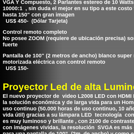
VGA Y Compuesto, 2 Parlantes estereo de 10 Watts
10000:1 , sin duda el mejor en su tipo a este costo
hasta 150" con gran imagen
US$ 450- (Dólar Tarjeta)
Control remoto completo
No posee ZOOM (requiere de ubicación precisa) so
fuerte
Pantalla de 100" (2 metros de ancho) blanco super
motorizada eléctrica con control remoto
US$ 150-
Proyector Led de alta Lumi
El nuevo proyector de video L2008 LED con HDMI
la solución económica y de larga vida para un Ho
uso continuo (50.000 horas de uso continuo, 10 añ
vida útil) gracias a su lámpara LED tecnología c
es muy luminoso y brillante , con 2100 de contrast
con imágenes vividas, la resolución SVGA es más 
para una pantalla de 100” (2m de ancho) y como e