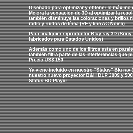
Diseñado para optimizar y obtener lo máximo 
Mejora la sensación de 3D al optimizar la reso
también disminuye las coloraciones y brillos 
radio y ruidos de línea (RF y line AC Noise)
Para cualquier reproductor Bluy ray 3D (Sony,
fabricados para Estados Unidos)
Además como uno de los filtros esta en paralel
también filtra parte de las interferencias que 
Precio US$ 150
Ya viene incluido en nuestro “Status” Blu ray
nuestro nuevo proyector B&H DLP 3009 y 50
Status BD Player