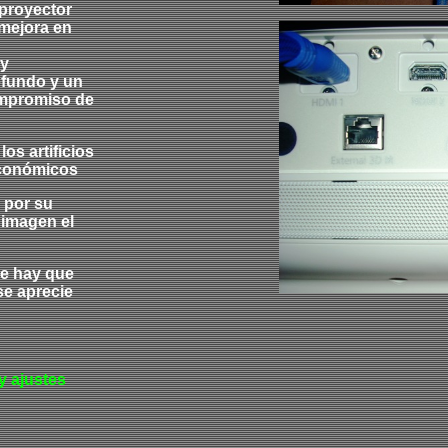
 proyector
 mejora en
 y
ofundo y un
ompromiso de
os artificios
económicos
 por su
 imagen el
ue hay que
se aprecie
y ajustes