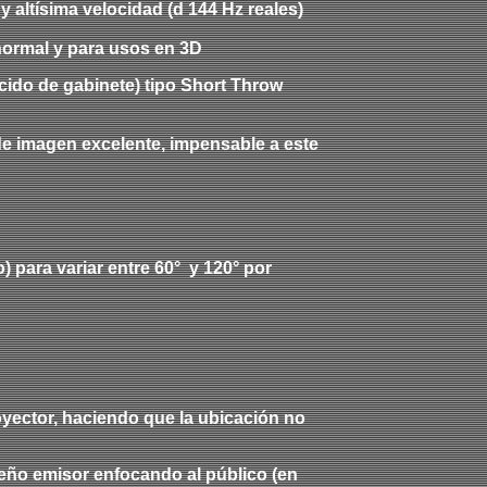
 altísima velocidad (d 144 Hz reales)
normal y para usos en 3D
cido de gabinete) tipo Short Throw
de imagen excelente, impensable a este
 para variar entre 60° y 120° por
royector, haciendo que la ubicación no
ueño emisor enfocando al público (en