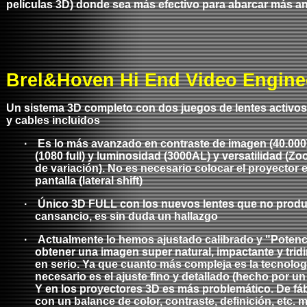
películas 3D) donde sea más efectivo para abarcar más an
Brel&Hoven Hi End Video Engine
Un sistema 3D completo con dos juegos de lentes activos
y cables incluidos
·
Es lo más avanzado en contraste de imagen (40.000)
(1080 full) y luminosidad (3000AL) y versatilidad (Z
de variación). No es necesario colocar el proyector en
pantalla (lateral shift)
·
Único 3D FULL con los nuevos lentes que no prod
cansancio, es sin duda un hallazgo
·
Actualmente lo hemos ajustado calibrado y "Poten
obtener una imagen super natural, impactante y trid
en serio. Ya que cuanto más compleja es la tecnolo
necesario es el ajuste fino y detallado (hecho por u
Y en los proyectores 3D es más problemático. De fáb
con un balance de color, contraste, definición, etc. 