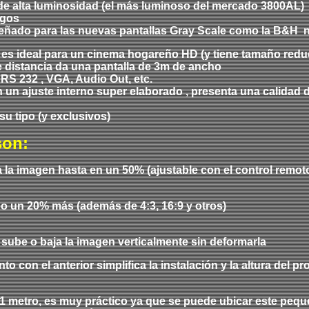
e alta luminosidad (el más luminoso del mercado 3800AL) y
egos
señado para las nuevas pantallas Gray Scale como la B&H 
 es ideal para un cinema hogareño HD (y tiene tamaño redu
e distancia da una pantalla de 3m de ancho
RS 232 , VGA, Audio Out, etc.
un ajuste interno super elaborado , presenta una calidad 
su tipo (y exclusivos)
son:
a imagen hasta en un 50% (ajustable con el control remoto)
do un 20% más (además de 4:3, 16:9 y otros)
, sube o baja la imagen verticalmente sin deformarla
 con el anterior simplifica la instalación y la altura del p
 1 metro, es muy práctico ya que se puede ubicar este peq