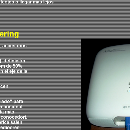
teojos o llegar más lejos
ering
, accesorios
, definición
oom de 50%
 el eje de la
ucen
ciado" para
imensional
gía más
n conocedor).
rica salen
mediocres.