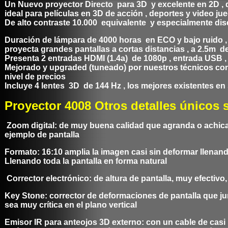
Un Nuevo proyector Directo para 3D y excelente en 2D , d
ideal para películas en 3D de acción , deportes y video ju
De alto contraste 10.000 equivalente y especialmente di
Duración de lámpara de 4000 horas en ECO y bajo ruido ,
proyecta grandes pantallas a cortas distancias , a 2.5m d
Presenta 2 entradas HDMI (1.4a) de 1080p , entrada USB , 
Mejorado y upgraded (tuneado) por nuestros técnicos con 
nivel de precios
Incluye 4 lentes 3D de 144 Hz , los mejores existentes en 
Proyector 4008
Otros detalles únicos 
Zoom digital: de muy buena calidad que agranda o achica l
ejemplo de pantalla
Formato: 16:10 amplia la imagen casi sin deformar llenan
Llenando toda la pantalla en forma natural
Corrector electrónico: de altura de pantalla, muy efectivo
Key Stone: corrector de deformaciones de pantalla que junto
sea muy crítica en el plano vertical
Emisor IR para anteojos 3D externo: con un cable de casi