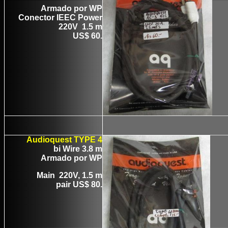
Armado por WP
Conector IEEC Power
220V 1.5 m
US$ 60.
Audioquest TYPE 4
bi Wire 3.8 m
Armado por WP
Main 220V, 1.5 m
pair US$ 80.