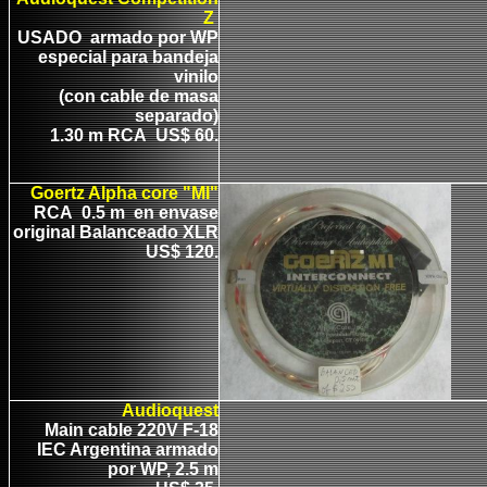
Z
USADO armado por WP
especial para bandeja
vinilo
(con cable de masa
separado)
1.30 m RCA US$ 60.
Goertz Alpha
core "MI"
RCA 0.5 m en envase
original Balanceado XLR
US$ 120.
Audioquest
Main cable 220V F-18
IEC Argentina armado
por WP, 2.5 m