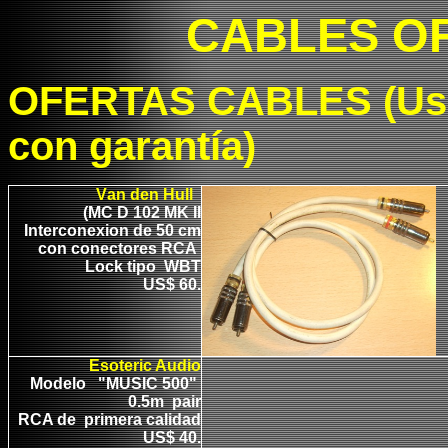
CABLES O
OFERTAS CABLES (Usad
con garantía)
V
an den Hull
(MC D 102 MK II
Interconexion de 50 cm
con conectores RCA
Lock tipo WBT
US$ 60.
Esoteric Audio
Modelo "MUSIC 500"
0.5m pair
RCA de primera calidad
US$ 40.