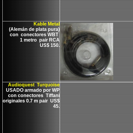
Kable Metal
(Alemán de plata pura)
con conectores WBT
1 metro pair RCA
US$ 150.
Audioquest Turquoise
USADO armado por WP
con conectores Tiffani
originales 0.7 m pair US$
45.