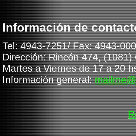
Información de contact
T
el: 4943-7251/ Fax: 4943-00
Dirección: Rincón 474, (1081
Martes a Viernes de 1
7
a 20 h
Información general:
mailme@
R