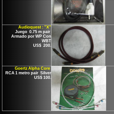
Audioquest : "X"
Juego 0.75 m pair
Armado por WP Con
WBT
US$ 200.
Goertz Alpha Core
RCA 1 metro pair Silver
US$ 100.