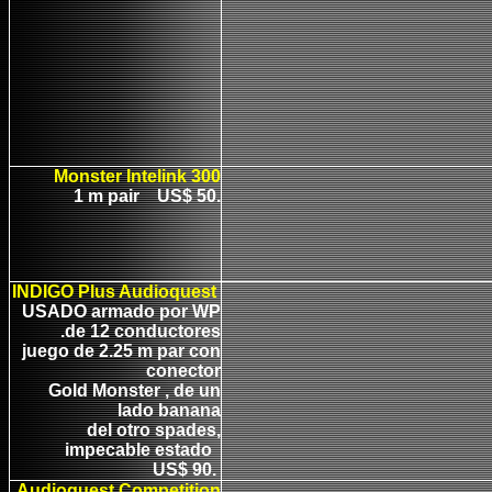
Monster Intelink 300
1 m pair US$ 50.
INDIGO Plus Audioquest
USADO armado por WP
.de 12 conductores
juego de 2.25 m par con
conector
Gold Monster , de un
lado banana
del otro spades,
impecable estado
US$ 90.
Audioquest Competition