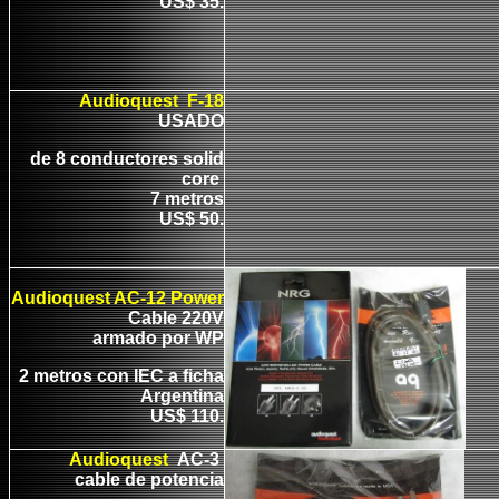
US$ 35.
Audioquest F-18
USADO
de 8 conductores solid
core
7 metros
US$ 50.
Audioquest AC-12 Power
Cable 220V
armado por WP
2 metros con IEC a ficha
Argentina
US$ 110.
Audioquest
AC-3
cable de potencia